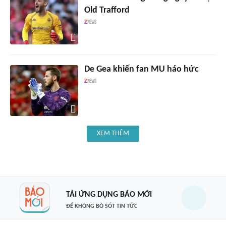
Old Trafford
De Gea khiến fan MU háo hức
XEM THÊM
TẢI ỨNG DỤNG BÁO MỚI
ĐỂ KHÔNG BỎ SÓT TIN TỨC