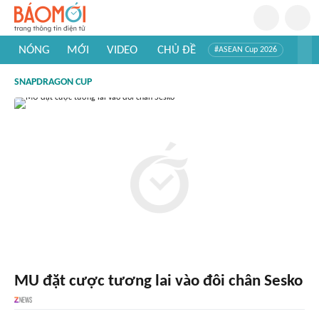
NÓNG
MỚI
VIDEO
CHỦ ĐỀ
#ASEAN Cup 2026
#Tuyển sinh đại học 2026
#Trí tuệ nhân tạo
#Mỹ - Iran
SNAPDRAGON CUP
#Khám phá Việt Nam
#Khám phá thế giới
MU đặt cược tương lai vào đôi chân Sesko