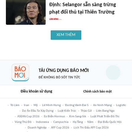
Định: Selangor sẵn sàng trừng
phạt đối thủ tại Thiên Trường
XEM THÊM
TẢI ỨNG DỤNG BÁO MỚI
ĐỂ KHÔNG BỎ SÓT TIN TỨC
Điều khoản sử dụng
Chính sách bảo mật
Tô Lâm
Iran
Mỹ
Lê Minh Hưng
Đường Vành Đai 5
An Ninh Mạng
Logistic
Dự Án Đầu Tư Xây Dựng
Luật Kiến Trúc
Tháo Gỡ
Liên Bang Nga
ASEAN Cup 2026
Eo Biển Hormuz
Kim Sang-Sik
Luật Phát Triển Đô Thị
Vùng Thủ Đô
Indonesia
Campuchia
Hạ Tầng
Năm
Đại Biểu Quốc Hội
Doanh Nghiệp
AFF Cup 2026
Lịch Thi Đấu AFF Cup 2026