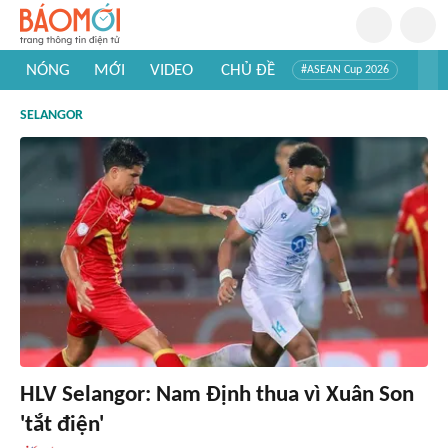
NÓNG
MỚI
VIDEO
CHỦ ĐỀ
#ASEAN Cup 2026
#Trí tuệ nhân tạo
#Mỹ - Iran
#Khám phá Việt Nam
SELANGOR
#Khám phá thế giới
HLV Selangor: Nam Định thua vì Xuân Son
'tắt điện'