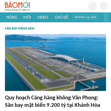
NÓNG
MỚI
VIDEO
CHỦ ĐỀ
#ASEAN Cup 2026
#Trí tuệ nhân tạo
#Mỹ - Iran
#Khám phá Việt Nam
SÂN BAY MĂNG ĐEN
#Khám phá thế giới
Quy hoạch Cảng hàng không Vân Phong:
Sân bay mặt biển 9.200 tỷ tại Khánh Hòa