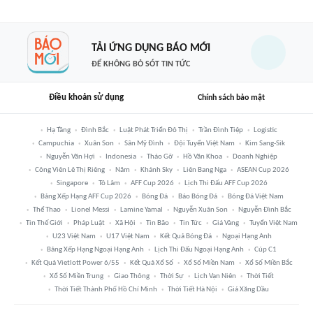
TẢI ỨNG DỤNG BÁO MỚI
ĐỂ KHÔNG BỎ SÓT TIN TỨC
Điều khoản sử dụng
Chính sách bảo mật
Hạ Tầng
Đình Bắc
Luật Phát Triển Đô Thị
Trần Đình Tiệp
Logistic
Campuchia
Xuân Son
Sân Mỹ Đình
Đội Tuyển Việt Nam
Kim Sang-Sik
Nguyễn Văn Hợi
Indonesia
Tháo Gỡ
Hồ Văn Khoa
Doanh Nghiệp
Công Viên Lê Thị Riêng
Năm
Khánh Sky
Liên Bang Nga
ASEAN Cup 2026
Singapore
Tô Lâm
AFF Cup 2026
Lịch Thi Đấu AFF Cup 2026
Bảng Xếp Hạng AFF Cup 2026
Bóng Đá
Báo Bóng Đá
Bóng Đá Việt Nam
Thể Thao
Lionel Messi
Lamine Yamal
Nguyễn Xuân Son
Nguyễn Đình Bắc
Tin Thế Giới
Pháp Luật
Xã Hội
Tin Bão
Tin Tức
Giá Vàng
Tuyển Việt Nam
U23 Việt Nam
U17 Việt Nam
Kết Quả Bóng Đá
Ngoại Hạng Anh
Bảng Xếp Hạng Ngoại Hạng Anh
Lịch Thi Đấu Ngoại Hạng Anh
Cúp C1
Kết Quả Vietlott Power 6/55
Kết Quả Xổ Số
Xổ Số Miền Nam
Xổ Số Miền Bắc
Xổ Số Miền Trung
Giao Thông
Thời Sự
Lịch Vạn Niên
Thời Tiết
Thời Tiết Thành Phố Hồ Chí Minh
Thời Tiết Hà Nội
Giá Xăng Dầu