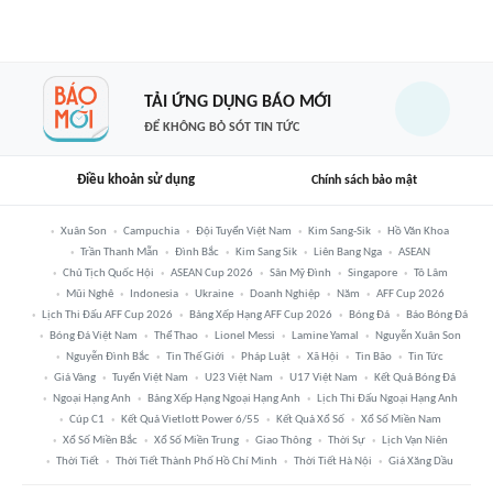
TẢI ỨNG DỤNG BÁO MỚI
ĐỂ KHÔNG BỎ SÓT TIN TỨC
Điều khoản sử dụng
Chính sách bảo mật
Xuân Son
Campuchia
Đội Tuyển Việt Nam
Kim Sang-Sik
Hồ Văn Khoa
Trần Thanh Mẫn
Đình Bắc
Kim Sang Sik
Liên Bang Nga
ASEAN
Chủ Tịch Quốc Hội
ASEAN Cup 2026
Sân Mỹ Đình
Singapore
Tô Lâm
Mũi Nghê
Indonesia
Ukraine
Doanh Nghiệp
Năm
AFF Cup 2026
Lịch Thi Đấu AFF Cup 2026
Bảng Xếp Hạng AFF Cup 2026
Bóng Đá
Báo Bóng Đá
Bóng Đá Việt Nam
Thể Thao
Lionel Messi
Lamine Yamal
Nguyễn Xuân Son
Nguyễn Đình Bắc
Tin Thế Giới
Pháp Luật
Xã Hội
Tin Bão
Tin Tức
Giá Vàng
Tuyển Việt Nam
U23 Việt Nam
U17 Việt Nam
Kết Quả Bóng Đá
Ngoại Hạng Anh
Bảng Xếp Hạng Ngoại Hạng Anh
Lịch Thi Đấu Ngoại Hạng Anh
Cúp C1
Kết Quả Vietlott Power 6/55
Kết Quả Xổ Số
Xổ Số Miền Nam
Xổ Số Miền Bắc
Xổ Số Miền Trung
Giao Thông
Thời Sự
Lịch Vạn Niên
Thời Tiết
Thời Tiết Thành Phố Hồ Chí Minh
Thời Tiết Hà Nội
Giá Xăng Dầu