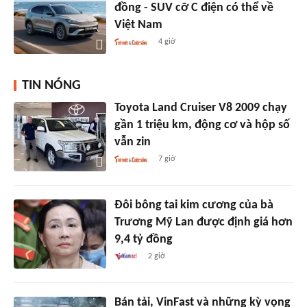
đồng - SUV cỡ C điện có thể về
Việt Nam
4 giờ
TIN NÓNG
Toyota Land Cruiser V8 2009 chạy
gần 1 triệu km, động cơ và hộp số
vẫn zin
7 giờ
Đôi bông tai kim cương của bà
Trương Mỹ Lan được định giá hơn
9,4 tỷ đồng
2 giờ
Bán tải, VinFast và những kỳ vọng