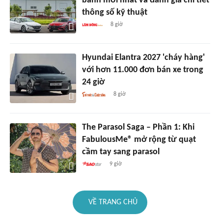
bánh mới nhất và đánh giá chi tiết
thông số kỹ thuật
8 giờ
Hyundai Elantra 2027 'cháy hàng'
với hơn 11.000 đơn bán xe trong
24 giờ
8 giờ
The Parasol Saga – Phần 1: Khi
FabulousMe® mở rộng từ quạt
cầm tay sang parasol
9 giờ
VỀ TRANG CHỦ