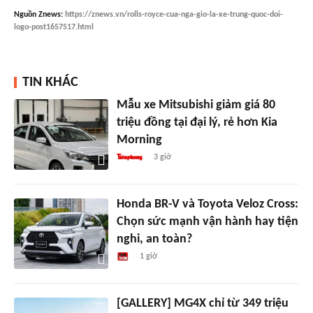
Nguồn
Znews
:
https://znews.vn/rolls-royce-cua-nga-gio-la-xe-trung-quoc-doi-
logo-post1657517.html
TIN KHÁC
Mẫu xe Mitsubishi giảm giá 80
triệu đồng tại đại lý, rẻ hơn Kia
Morning
3 giờ
Honda BR-V và Toyota Veloz Cross:
Chọn sức mạnh vận hành hay tiện
nghi, an toàn?
1 giờ
[GALLERY] MG4X chỉ từ 349 triệu