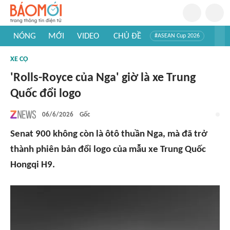
NÓNG
MỚI
VIDEO
CHỦ ĐỀ
#ASEAN Cup 2026
#Trí tuệ nhân tạo
#Mỹ - Iran
#Khám phá Việt Nam
XE CỘ
#Khám phá thế giới
'Rolls-Royce của Nga' giờ là xe Trung
Quốc đổi logo
06/6/2026
Gốc
Senat 900 không còn là ôtô thuần Nga, mà đã trở
thành phiên bản đổi logo của mẫu xe Trung Quốc
Hongqi H9.