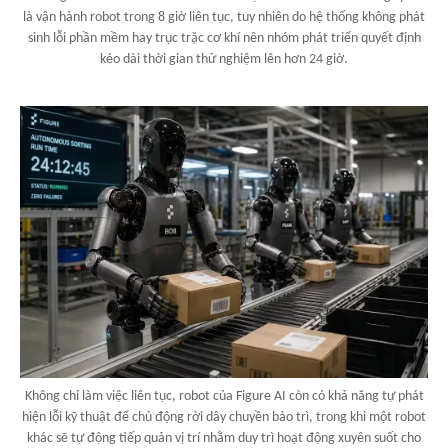
là vận hành robot trong 8 giờ liên tục, tuy nhiên do hệ thống không phát
sinh lỗi phần mềm hay trục trặc cơ khí nên nhóm phát triển quyết định
kéo dài thời gian thử nghiệm lên hơn 24 giờ.
Không chỉ làm việc liên tục, robot của Figure AI còn có khả năng tự phát
hiện lỗi kỹ thuật để chủ động rời dây chuyền bảo trì, trong khi một robot
khác sẽ tự động tiếp quản vị trí nhằm duy trì hoạt động xuyên suốt cho