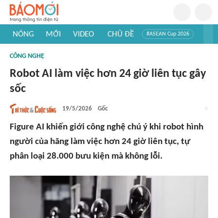
NÓNG
MỚI
VIDEO
CHỦ ĐỀ
#ASEAN Cup 2026
#Trí tuệ nhân tạo
#Mỹ - Iran
#Khám phá Việt Nam
CÔNG NGHỆ
#Khám phá thế giới
Robot AI làm việc hơn 24 giờ liên tục gây
sốc
19/5/2026
Gốc
Figure AI khiến giới công nghệ chú ý khi robot hình
người của hãng làm việc hơn 24 giờ liên tục, tự
phân loại 28.000 bưu kiện mà không lỗi.