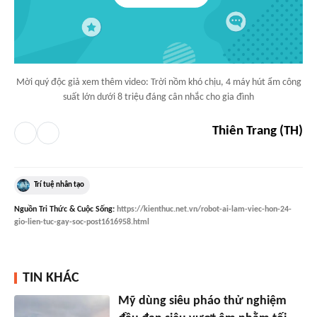
Mời quý độc giả xem thêm video: Trời nồm khó chịu, 4 máy hút ẩm công
suất lớn dưới 8 triệu đáng cân nhắc cho gia đình
Thiên Trang (TH)
Trí tuệ nhân tạo
Nguồn
Tri Thức & Cuộc Sống
:
https://kienthuc.net.vn/robot-ai-lam-viec-hon-24-
gio-lien-tuc-gay-soc-post1616958.html
TIN KHÁC
Mỹ dùng siêu pháo thử nghiệm