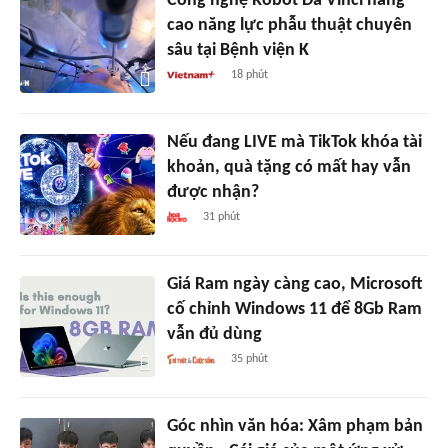
Công nghệ Robot Da Vinci nâng
cao năng lực phẫu thuật chuyên
sâu tại Bệnh viện K
18 phút
Nếu đang LIVE mà TikTok khóa tài
khoản, quà tặng có mất hay vẫn
được nhận?
31 phút
Giá Ram ngày càng cao, Microsoft
cố chỉnh Windows 11 để 8Gb Ram
vẫn đủ dùng
35 phút
Góc nhìn văn hóa: Xâm phạm bản