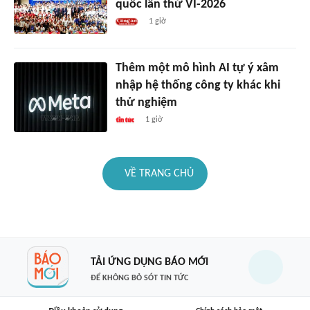
quốc lần thứ VI-2026
1 giờ
Thêm một mô hình AI tự ý xâm
nhập hệ thống công ty khác khi
thử nghiệm
1 giờ
VỀ TRANG CHỦ
TẢI ỨNG DỤNG BÁO MỚI
ĐỂ KHÔNG BỎ SÓT TIN TỨC