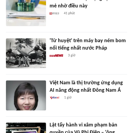
mẻ nhờ điều này
41 phút
'Tử huyệt' trên máy bay ném bom
nổi tiếng nhất nước Pháp
3 giờ
Việt Nam là thị trường ứng dụng
AI năng động nhất Đông Nam Á
1 giờ
Lật tẩy hành vi xâm phạm bản
quyền của Vũ Phi Điệp – 'ông