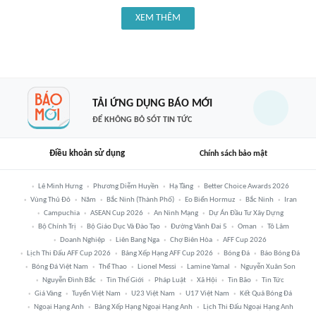
XEM THÊM
TẢI ỨNG DỤNG BÁO MỚI
ĐỂ KHÔNG BỎ SÓT TIN TỨC
Điều khoản sử dụng
Chính sách bảo mật
Lê Minh Hưng
Phương Diễm Huyền
Hạ Tầng
Better Choice Awards 2026
Vùng Thủ Đô
Năm
Bắc Ninh (thành Phố)
Eo Biển Hormuz
Bắc Ninh
Iran
Campuchia
ASEAN Cup 2026
An Ninh Mạng
Dự Án Đầu Tư Xây Dựng
Bộ Chính Trị
Bộ Giáo Dục Và Đào Tạo
Đường Vành Đai 5
Oman
Tô Lâm
Doanh Nghiệp
Liên Bang Nga
Chợ Biên Hòa
AFF Cup 2026
Lịch Thi Đấu AFF Cup 2026
Bảng Xếp Hạng AFF Cup 2026
Bóng Đá
Báo Bóng Đá
Bóng Đá Việt Nam
Thể Thao
Lionel Messi
Lamine Yamal
Nguyễn Xuân Son
Nguyễn Đình Bắc
Tin Thế Giới
Pháp Luật
Xã Hội
Tin Bão
Tin Tức
Giá Vàng
Tuyển Việt Nam
U23 Việt Nam
U17 Việt Nam
Kết Quả Bóng Đá
Ngoại Hạng Anh
Bảng Xếp Hạng Ngoại Hạng Anh
Lịch Thi Đấu Ngoại Hạng Anh