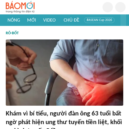
NÓNG
MỚI
VIDEO
CHỦ ĐỀ
#ASEAN Cup 2026
#Trí tuệ nhân tạo
#Mỹ - Iran
#Khám phá Việt Nam
RÔ-BỐT
#Khám phá thế giới
Khám vì bí tiểu, người đàn ông 63 tuổi bất
ngờ phát hiện ung thư tuyến tiền liệt, khối