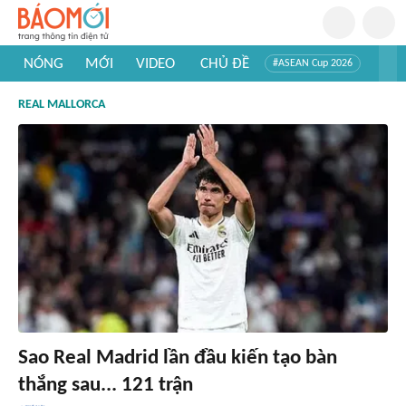
NÓNG
MỚI
VIDEO
CHỦ ĐỀ
#ASEAN Cup 2026
#Trí tuệ nhân tạo
#Mỹ - Iran
#Khám phá Việt Nam
REAL MALLORCA
#Khám phá thế giới
Sao Real Madrid lần đầu kiến tạo bàn
thắng sau... 121 trận