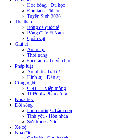
Học bổng - Du học
Đào tạo - Thi cử
Tuyển Sinh 2026
Thể thao
Bóng đá quốc tế
Bóng đá Việt Nam
Quần vợt
Giải trí
Âm nhạc
Thời trang
Điện ảnh - Truyền hình
Pháp luật
An ninh - Trật tự
Hình sự - Dân sự
Công nghệ
CNTT - Viễn thông
Thiết bị - Phần cứng
Khoa học
Đời sống
Dinh dưỡng - Làm đẹp
Tình yêu - Hôn nhân
Sức khỏe - Y tế
Xe cộ
Nhà đất