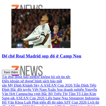
Đế chế Real Madrid sụp đổ ở Camp Nou
Xem thêm
Tải ứng dụng báo mới
Để không bỏ sót tin tức
Điều khoản sử dụng
Chính sách bảo mật
sân Mỹ Đình
Khánh Sky
A ASEAN Cup 2026
Trần Đình Tiệp
Đình Bắc
đội tuyển Việt Nam
Xuân Son
doanh nghiệp
Nguyễn
Văn Hợi
Campuchia
vịnh Bắc Bộ
Triệu Thị Tâm
Tô Lâm
Kim
Sang-sik
ASEAN Cup 2026
Liên bang Nga
Singapore
Indonesia
Hồ Văn Khoa
Luật Phát triển đô thị
năm
AFF Cup 2026
Lịch thi