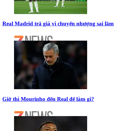
Real Madrid trả giá vì chuyển nhượng sai lầm
Giờ thì Mourinho đến Real để làm gì?