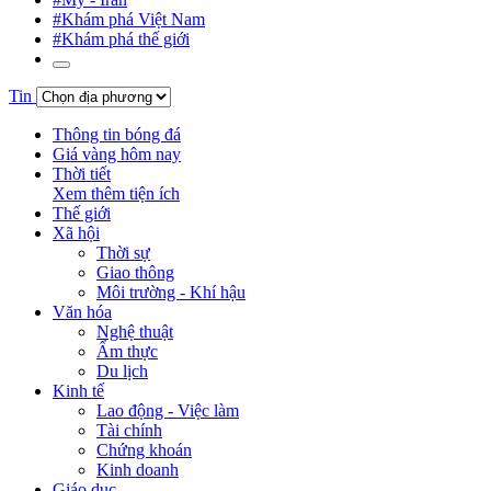
#Khám phá Việt Nam
#Khám phá thế giới
Tin
Thông tin bóng đá
Giá vàng hôm nay
Thời tiết
Xem thêm tiện ích
Thế giới
Xã hội
Thời sự
Giao thông
Môi trường - Khí hậu
Văn hóa
Nghệ thuật
Ẩm thực
Du lịch
Kinh tế
Lao động - Việc làm
Tài chính
Chứng khoán
Kinh doanh
Giáo dục