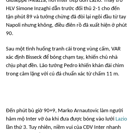
Giuseppe Meazza, nơi Inter tiếp đón Lazio. Thầy trò
HLV Simone Inzaghi dẫn trước đối thủ 2-1 cho đến
tận phút 89 và tưởng chừng đã đòi lại ngôi đầu từ tay
Napoli nhưng không, điều điên rồ đã xuất hiện ở phút
90.
Sau một tình huống tranh cãi trong vùng cấm, VAR
xác định Bisseck để bóng chạm tay, khiến chủ nhà
chịu phạt đền. Lão tướng Pedro khiến khán đài chìm
trong câm lặng với cú đá chuẩn xác từ chấm 11 m.
Đến phút bù giờ 90+9, Marko Arnautovic làm người
hâm mộ Inter vỡ òa khi đưa được bóng vào lưới
Lazio
lần thứ 3. Tuy nhiên, niềm vui của CĐV Inter nhanh