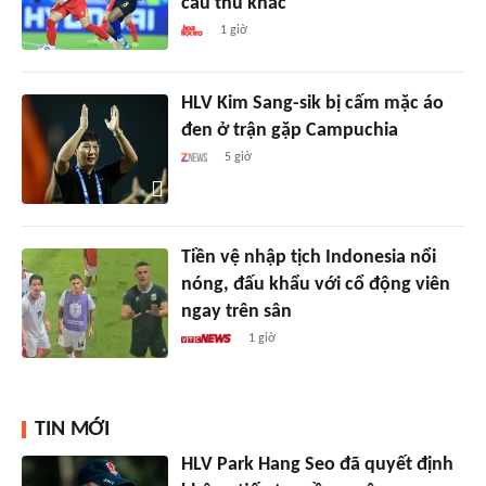
cầu thủ khác
1 giờ
HLV Kim Sang-sik bị cấm mặc áo
đen ở trận gặp Campuchia
5 giờ
Tiền vệ nhập tịch Indonesia nổi
nóng, đấu khẩu với cổ động viên
ngay trên sân
1 giờ
TIN MỚI
HLV Park Hang Seo đã quyết định