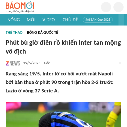
NÓNG
MỚI
VIDEO
CHỦ ĐỀ
#ASEAN Cup 2026
#Trí tuệ nhân tạo
#Mỹ - Iran
#Khám phá Việt Nam
THỂ THAO
BÓNG ĐÁ QUỐC TẾ
#Khám phá thế giới
Phút bù giờ điên rồ khiến Inter tan mộng
vô địch
19/5/2025
Gốc
Rạng sáng 19/5, Inter lỡ cơ hội vượt mặt Napoli
bởi bàn thua ở phút 90 trong trận hòa 2-2 trước
Lazio ở vòng 37 Serie A.