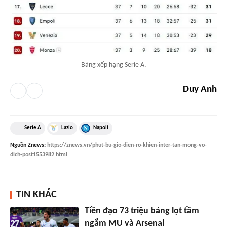
Bảng xếp hạng Serie A.
Duy Anh
Serie A
Lazio
Napoli
Nguồn
Znews
:
https://znews.vn/phut-bu-gio-dien-ro-khien-inter-tan-mong-vo-
dich-post1553982.html
TIN KHÁC
Tiền đạo 73 triệu bảng lọt tầm
ngắm MU và Arsenal