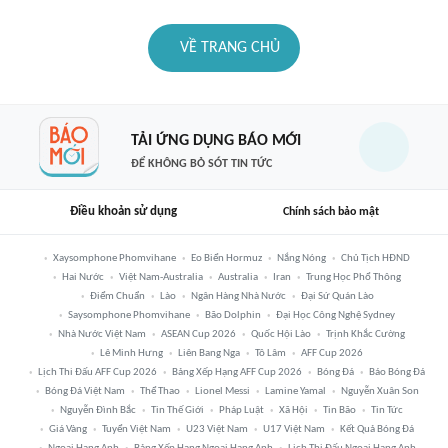
VỀ TRANG CHỦ
TẢI ỨNG DỤNG BÁO MỚI
ĐỂ KHÔNG BỎ SÓT TIN TỨC
Điều khoản sử dụng
Chính sách bảo mật
Xaysomphone Phomvihane
Eo Biển Hormuz
Nắng Nóng
Chủ Tịch HĐND
Hai Nước
Việt Nam-Australia
Australia
Iran
Trung Học Phổ Thông
Điểm Chuẩn
Lào
Ngân Hàng Nhà Nước
Đại Sứ Quán Lào
Saysomphone Phomvihane
Bão Dolphin
Đại Học Công Nghệ Sydney
Nhà Nước Việt Nam
ASEAN Cup 2026
Quốc Hội Lào
Trịnh Khắc Cường
Lê Minh Hưng
Liên Bang Nga
Tô Lâm
AFF Cup 2026
Lịch Thi Đấu AFF Cup 2026
Bảng Xếp Hạng AFF Cup 2026
Bóng Đá
Báo Bóng Đá
Bóng Đá Việt Nam
Thể Thao
Lionel Messi
Lamine Yamal
Nguyễn Xuân Son
Nguyễn Đình Bắc
Tin Thế Giới
Pháp Luật
Xã Hội
Tin Bão
Tin Tức
Giá Vàng
Tuyển Việt Nam
U23 Việt Nam
U17 Việt Nam
Kết Quả Bóng Đá