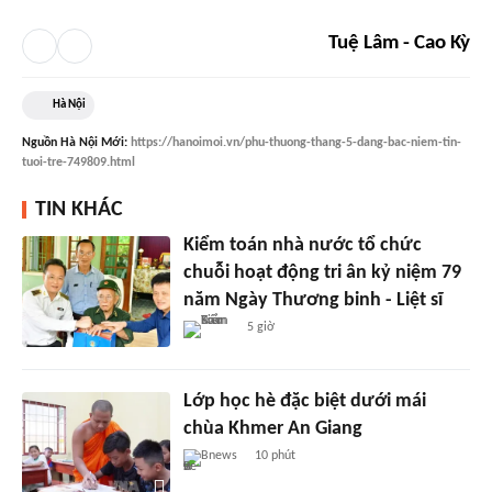
Tuệ Lâm - Cao Kỳ
Hà Nội
Nguồn
Hà Nội Mới
:
https://hanoimoi.vn/phu-thuong-thang-5-dang-bac-niem-tin-
tuoi-tre-749809.html
TIN KHÁC
Kiểm toán nhà nước tổ chức
chuỗi hoạt động tri ân kỷ niệm 79
năm Ngày Thương binh - Liệt sĩ
5 giờ
Lớp học hè đặc biệt dưới mái
chùa Khmer An Giang
Bnews
10 phút