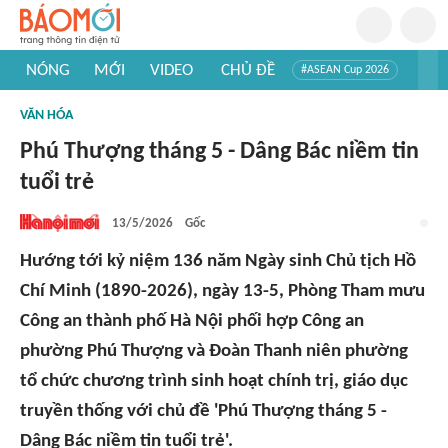
NÓNG
MỚI
VIDEO
CHỦ ĐỀ
#ASEAN Cup 2026
#Tuyển sinh đại học 2026
#Trí tuệ nhân tạo
#Mỹ - Iran
VĂN HÓA
#Khám phá Việt Nam
#Khám phá thế giới
Phú Thượng tháng 5 - Dâng Bác niềm tin
tuổi trẻ
13/5/2026
Gốc
Hướng tới kỷ niệm 136 năm Ngày sinh Chủ tịch Hồ
Chí Minh (1890-2026), ngày 13-5, Phòng Tham mưu
Công an thành phố Hà Nội phối hợp Công an
phường Phú Thượng và Đoàn Thanh niên phường
tổ chức chương trình sinh hoạt chính trị, giáo dục
truyền thống với chủ đề 'Phú Thượng tháng 5 -
Dâng Bác niềm tin tuổi trẻ'.