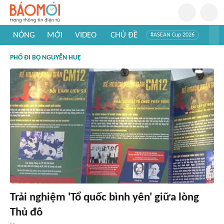
NÓNG
MỚI
VIDEO
CHỦ ĐỀ
#ASEAN Cup 2026
#Trí tuệ nhân tạo
#Mỹ - Iran
#Khám phá Việt Nam
PHỐ ĐI BỘ NGUYỄN HUỆ
#Khám phá thế giới
Trải nghiệm 'Tổ quốc bình yên' giữa lòng
Thủ đô