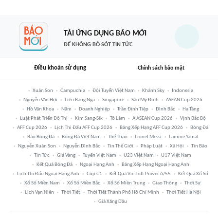
TẢI ỨNG DỤNG BÁO MỚI
ĐỂ KHÔNG BỎ SÓT TIN TỨC
Điều khoản sử dụng
Chính sách bảo mật
Xuân Son
Campuchia
Đội Tuyển Việt Nam
Khánh Sky
Indonesia
Nguyễn Văn Hợi
Liên Bang Nga
Singapore
Sân Mỹ Đình
ASEAN Cup 2026
Hồ Văn Khoa
Năm
Doanh Nghiệp
Trần Đình Tiệp
Đình Bắc
Hạ Tầng
Luật Phát Triển Đô Thị
Kim Sang-Sik
Tô Lâm
A ASEAN Cup 2026
Vịnh Bắc Bộ
AFF Cup 2026
Lịch Thi Đấu AFF Cup 2026
Bảng Xếp Hạng AFF Cup 2026
Bóng Đá
Báo Bóng Đá
Bóng Đá Việt Nam
Thể Thao
Lionel Messi
Lamine Yamal
Nguyễn Xuân Son
Nguyễn Đình Bắc
Tin Thế Giới
Pháp Luật
Xã Hội
Tin Bão
Tin Tức
Giá Vàng
Tuyển Việt Nam
U23 Việt Nam
U17 Việt Nam
Kết Quả Bóng Đá
Ngoại Hạng Anh
Bảng Xếp Hạng Ngoại Hạng Anh
Lịch Thi Đấu Ngoại Hạng Anh
Cúp C1
Kết Quả Vietlott Power 6/55
Kết Quả Xổ Số
Xổ Số Miền Nam
Xổ Số Miền Bắc
Xổ Số Miền Trung
Giao Thông
Thời Sự
Lịch Vạn Niên
Thời Tiết
Thời Tiết Thành Phố Hồ Chí Minh
Thời Tiết Hà Nội
Giá Xăng Dầu