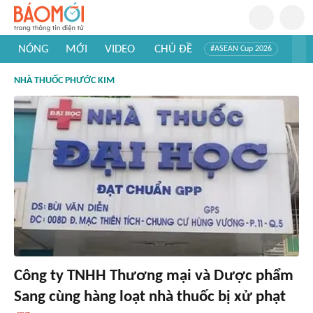
NÓNG
MỚI
VIDEO
CHỦ ĐỀ
#ASEAN Cup 2026
#Trí tuệ nhân tạo
#Mỹ - Iran
#Khám phá Việt Nam
NHÀ THUỐC PHƯỚC KIM
#Khám phá thế giới
Công ty TNHH Thương mại và Dược phẩm
Sang cùng hàng loạt nhà thuốc bị xử phạt