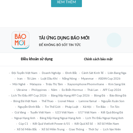
XEM THÊM
TẢI ỨNG DỤNG BÁO MỚI
ĐỂ KHÔNG BỎ SÓT TIN TỨC
Điều khoản sử dụng
Chính sách bảo mật
Đội Tuyển Việt Nam
Doanh Nghiệp
Đình Bắc
Cảnh Sát Kinh Tế
Liên Bang Nga
Iran
Tô Lâm
Luật Dầu Khí
Nắng Nóng
Myanmar
ASEAN Cup 2026
Mũi Nghê
Malaysia
Triệu Thị Tâm
Xaysomphone Phomvihane
Kim Sang-Sik
Ukraine
Philippines
Năm
Eo Biển Hormuz
Thái Lan
AFF Cup 2026
Lịch Thi Đấu AFF Cup 2026
Bảng Xếp Hạng AFF Cup 2026
Bóng Đá
Báo Bóng Đá
Bóng Đá Việt Nam
Thể Thao
Lionel Messi
Lamine Yamal
Nguyễn Xuân Son
Nguyễn Đình Bắc
Tin Thế Giới
Pháp Luật
Xã Hội
Tin Bão
Tin Tức
Giá Vàng
Tuyển Việt Nam
U23 Việt Nam
U17 Việt Nam
Kết Quả Bóng Đá
Ngoại Hạng Anh
Bảng Xếp Hạng Ngoại Hạng Anh
Lịch Thi Đấu Ngoại Hạng Anh
Cúp C1
Kết Quả Vietlott Power 6/55
Kết Quả Xổ Số
Xổ Số Miền Nam
Xổ Số Miền Bắc
Xổ Số Miền Trung
Giao Thông
Thời Sự
Lịch Vạn Niên