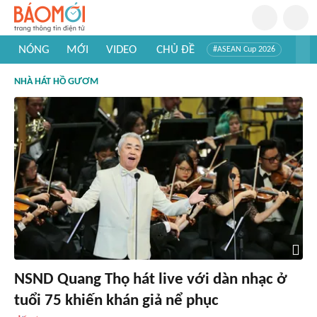
NÓNG
MỚI
VIDEO
CHỦ ĐỀ
#ASEAN Cup 2026
#Trí tuệ nhân tạo
#Mỹ - Iran
#Khám phá Việt Nam
NHÀ HÁT HỒ GƯƠM
#Khám phá thế giới
NSND Quang Thọ hát live với dàn nhạc ở
tuổi 75 khiến khán giả nể phục