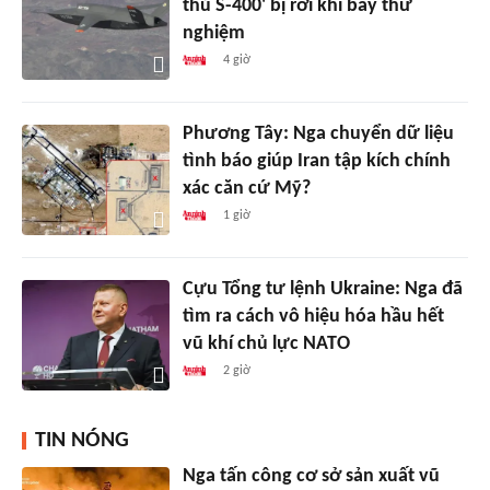
thủ S-400' bị rơi khi bay thử
nghiệm
4 giờ
Phương Tây: Nga chuyển dữ liệu
tình báo giúp Iran tập kích chính
xác căn cứ Mỹ?
1 giờ
Cựu Tổng tư lệnh Ukraine: Nga đã
tìm ra cách vô hiệu hóa hầu hết
vũ khí chủ lực NATO
2 giờ
TIN NÓNG
Nga tấn công cơ sở sản xuất vũ