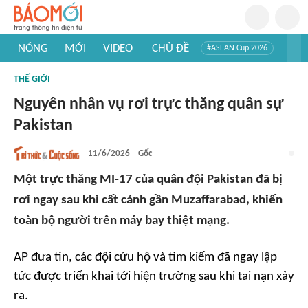
NÓNG
MỚI
VIDEO
CHỦ ĐỀ
#ASEAN Cup 2026
#Trí tuệ nhân tạo
#Mỹ - Iran
#Khám phá Việt Nam
THẾ GIỚI
#Khám phá thế giới
Nguyên nhân vụ rơi trực thăng quân sự
Pakistan
11/6/2026
Gốc
Một trực thăng MI-17 của quân đội Pakistan đã bị
rơi ngay sau khi cất cánh gần Muzaffarabad, khiến
toàn bộ người trên máy bay thiệt mạng.
AP
đưa tin, các đội cứu hộ và tìm kiếm đã ngay lập
tức được triển khai tới hiện trường sau khi tai nạn xảy
ra.