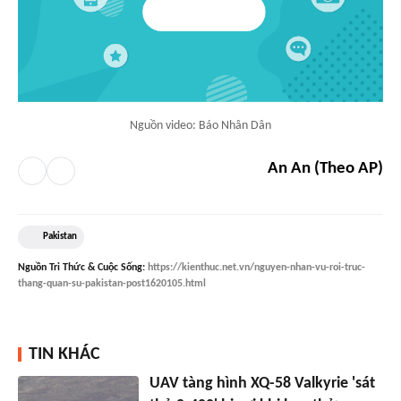
Nguồn video: Báo Nhân Dân
An An (Theo AP)
Pakistan
Nguồn
Tri Thức & Cuộc Sống
:
https://kienthuc.net.vn/nguyen-nhan-vu-roi-truc-
thang-quan-su-pakistan-post1620105.html
TIN KHÁC
UAV tàng hình XQ-58 Valkyrie 'sát