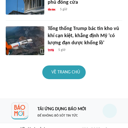
phủ đóng cửa
5 giờ
Tổng thống Trump bác tin kho vũ
khí cạn kiệt, khẳng định Mỹ 'có
lượng đạn dược khổng lồ'
5 giờ
VỀ TRANG CHỦ
TẢI ỨNG DỤNG BÁO MỚI
ĐỂ KHÔNG BỎ SÓT TIN TỨC