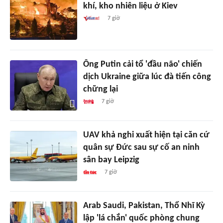
khí, kho nhiên liệu ở Kiev
7 giờ
Ông Putin cải tổ 'đầu não' chiến
dịch Ukraine giữa lúc đà tiến công
chững lại
7 giờ
UAV khả nghi xuất hiện tại căn cứ
quân sự Đức sau sự cố an ninh
sân bay Leipzig
7 giờ
Arab Saudi, Pakistan, Thổ Nhĩ Kỳ
lập 'lá chắn' quốc phòng chung