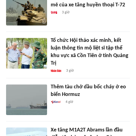
mẽ của xe tăng huyền thoại T-72
3 giờ
Tổ chức Hội thảo xác minh, kết
luận thông tin mộ liệt sĩ tập thể
khu vực xã Cồn Tiên ở tỉnh Quảng
Trị
3 giờ
Thêm tàu chở dầu bốc cháy ở eo
biển Hormuz
4 giờ
Xe tăng M1A2T Abrams lần đầu