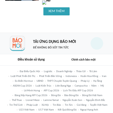
XEM THÊM
TẢI ỨNG DỤNG BÁO MỚI
ĐỂ KHÔNG BỎ SÓT TIN TỨC
Điều khoản sử dụng
Chính sách bảo mật
Đại Biểu Quốc Hội
Logistic
Doanh Nghiệp
Tháo Gỡ
Tô Lâm
Luật Phát Triển Đô Thị
Phát Triển Bền Vững
Indonesia
Huấn Hoa Hồng
Iran
Eo Biển Hormuz
UBND
THPT Chuyên Tuyên Quang
Pháp Lý
Hạ Tầng
ASEAN Cup 2026
Luật Kiến Trúc
Liên Bang Nga
Campuchia
Năm
Mỹ
Lê Minh Hưng
AFF Cup 2026
Lịch Thi Đấu AFF Cup 2026
Bảng Xếp Hạng AFF Cup 2026
Bóng Đá
Báo Bóng Đá
Bóng Đá Việt Nam
Thể Thao
Lionel Messi
Lamine Yamal
Nguyễn Xuân Son
Nguyễn Đình Bắc
Tin Thế Giới
Pháp Luật
Xã Hội
Tin Bão
Tin Tức
Giá Vàng
Tuyển Việt Nam
U23 Việt Nam
U17 Việt Nam
Kết Quả Bóng Đá
Ngoại Hạng Anh