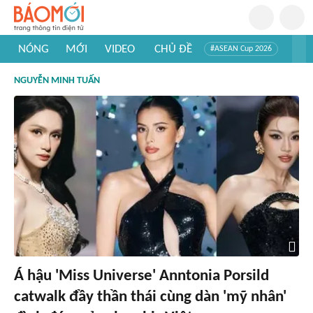
NÓNG
MỚI
VIDEO
CHỦ ĐỀ
#ASEAN Cup 2026
#Trí tuệ nhân tạo
#Mỹ - Iran
#Khám phá Việt Nam
NGUYỄN MINH TUẤN
#Khám phá thế giới
Á hậu 'Miss Universe' Anntonia Porsild
catwalk đầy thần thái cùng dàn 'mỹ nhân'