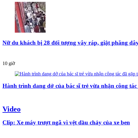
Nữ du khách bị 28 đối tượng vây ráp, giật phăng dâ
10 giờ
Hành trình dang dở của bác sĩ trẻ vừa nhận công tác
Video
Clip: Xe máy trượt ngã vì vệt dầu chảy của xe ben