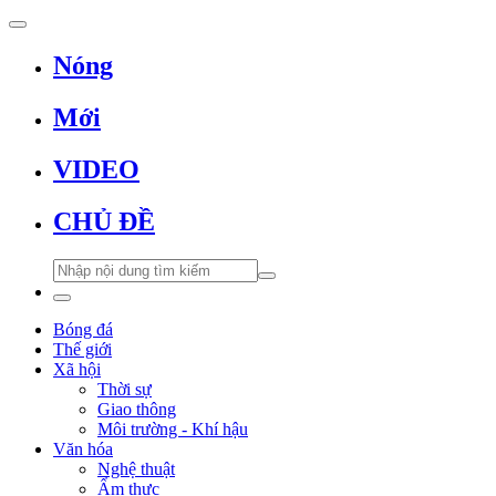
Nóng
Mới
VIDEO
CHỦ ĐỀ
Bóng đá
Thế giới
Xã hội
Thời sự
Giao thông
Môi trường - Khí hậu
Văn hóa
Nghệ thuật
Ẩm thực