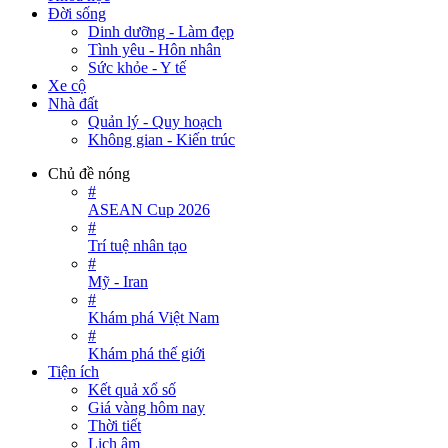
Đời sống
Dinh dưỡng - Làm đẹp
Tình yêu - Hôn nhân
Sức khỏe - Y tế
Xe cộ
Nhà đất
Quản lý - Quy hoạch
Không gian - Kiến trúc
Chủ đề nóng
#
ASEAN Cup 2026
#
Trí tuệ nhân tạo
#
Mỹ - Iran
#
Khám phá Việt Nam
#
Khám phá thế giới
Tiện ích
Kết quả xổ số
Giá vàng hôm nay
Thời tiết
Lịch âm