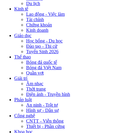
Du lịch
Kinh tế
Lao động - Việc làm
Tài chính
Chứng khoán
Kinh doanh
Giáo dục
Học bổng - Du học
Đào tạo - Thi cử
Tuyển Sinh 2026
Thể thao
Bóng đá quốc tế
Bóng đá Việt Nam
Quần vợt
Giải trí
Âm nhạc
Thời trang
Điện ảnh - Truyền hình
Pháp luật
An ninh - Trật tự
Hình sự - Dân sự
Công nghệ
CNTT - Viễn thông
Thiết bị - Phần cứng
Khoa học