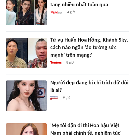
tăng nhiều nhất tuần qua
4 giờ
Từ vụ Huấn Hoa Hồng, Khánh Sky,
cách nào ngăn 'ảo tưởng sức
mạnh' trên mạng?
8 giờ
Người đẹp đang bị chỉ trích dữ dội
là ai?
9 giờ
'Mẹ tôi dặn đi thi Hoa hậu Việt
Nam phải chỉnh tề, nghiêm túc'