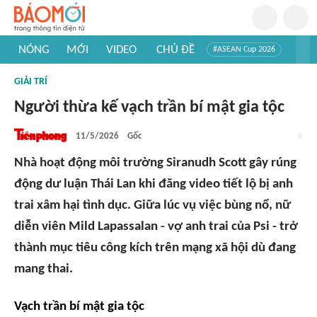
NÓNG
MỚI
VIDEO
CHỦ ĐỀ
#ASEAN Cup 2026
#Trí tuệ nhân tạo
#Mỹ - Iran
#Khám phá Việt Nam
GIẢI TRÍ
#Khám phá thế giới
Người thừa kế vạch trần bí mật gia tộc
11/5/2026
Gốc
Nhà hoạt động môi trường Siranudh Scott gây rúng
động dư luận Thái Lan khi đăng video tiết lộ bị anh
trai xâm hại tình dục. Giữa lúc vụ việc bùng nổ, nữ
diễn viên Mild Lapassalan - vợ anh trai của Psi - trở
thành mục tiêu công kích trên mạng xã hội dù đang
mang thai.
Vạch trần bí mật gia tộc