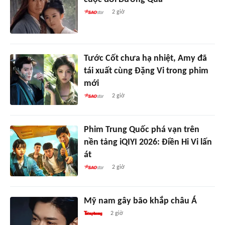
2 giờ
Tước Cốt chưa hạ nhiệt, Amy đã
tái xuất cùng Đặng Vi trong phim
mới
2 giờ
Phim Trung Quốc phá vạn trên
nền tảng iQIYI 2026: Điền Hi Vi lấn
át
2 giờ
Mỹ nam gây bão khắp châu Á
2 giờ