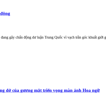
 động
đang gây chấn động dư luận Trung Quốc vì vạch trần góc khuất giới giả
dang dở của gương mặt triển vọng màn ảnh Hoa ngữ