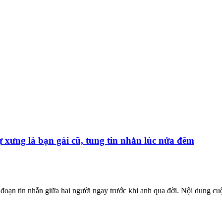
ự xưng là bạn gái cũ, tung tin nhắn lúc nửa đêm
oạn tin nhắn giữa hai người ngay trước khi anh qua đời. Nội dung cuộc