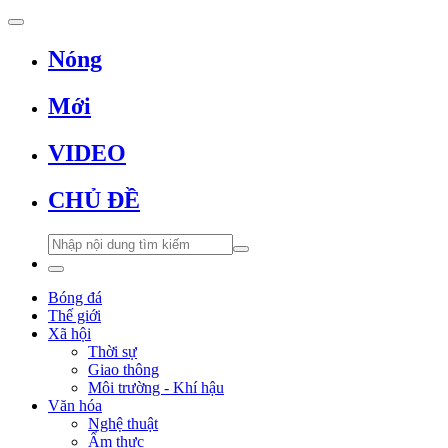
Nóng
Mới
VIDEO
CHỦ ĐỀ
Bóng đá
Thế giới
Xã hội
Thời sự
Giao thông
Môi trường - Khí hậu
Văn hóa
Nghệ thuật
Ẩm thực