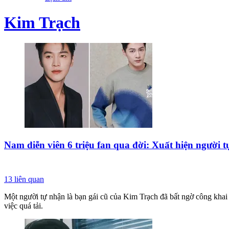
Kim Trạch
Nam diễn viên 6 triệu fan qua đời: Xuất hiện người t
13
liên quan
Một người tự nhận là bạn gái cũ của Kim Trạch đã bất ngờ công khai đ
việc quá tải.