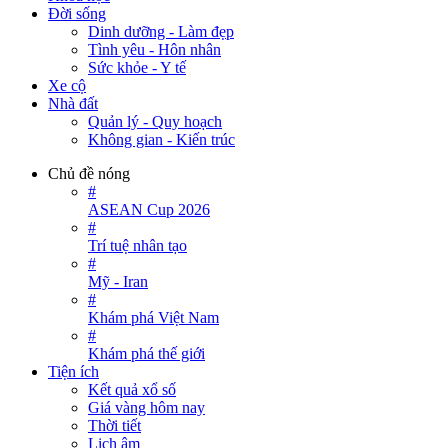
Đời sống
Dinh dưỡng - Làm đẹp
Tình yêu - Hôn nhân
Sức khỏe - Y tế
Xe cộ
Nhà đất
Quản lý - Quy hoạch
Không gian - Kiến trúc
Chủ đề nóng
#
ASEAN Cup 2026
#
Trí tuệ nhân tạo
#
Mỹ - Iran
#
Khám phá Việt Nam
#
Khám phá thế giới
Tiện ích
Kết quả xổ số
Giá vàng hôm nay
Thời tiết
Lịch âm