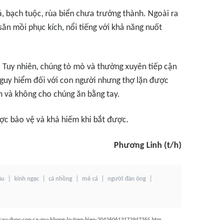
, bạch tuộc, rùa biển chưa trưởng thành. Ngoài ra
săn mồi phục kích, nổi tiếng với khả năng nuốt
 Tuy nhiên, chúng tò mò và thường xuyên tiếp cận
nguy hiểm đối với con người nhưng thợ lặn được
n và không cho chúng ăn bằng tay.
ợc bảo vệ và khá hiếm khi bắt được.
Phương Linh (t/h)
âu
kinh ngạc
cá nhồng
mẻ cá
người đàn ông
g-cau-duoc-con-ca-mu-khong-lo-tren-bien-204260613172947365.htm