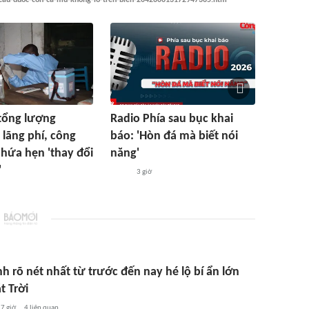
tổng lượng
Radio Phía sau bục khai
 lãng phí, công
báo: 'Hòn đá mà biết nói
hứa hẹn 'thay đổi
năng'
'
3 giờ
h rõ nét nhất từ trước đến nay hé lộ bí ẩn lớn
t Trời
7 giờ
4
liên quan