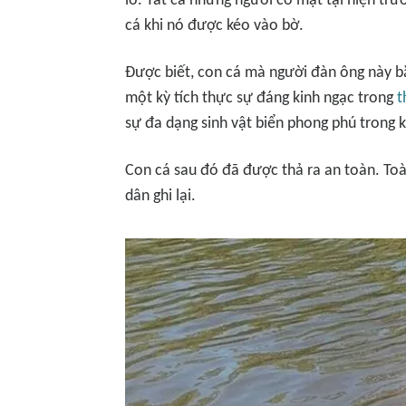
lồ. Tất cả những người có mặt tại hiện trư
cá khi nó được kéo vào bờ.
Được biết, con cá mà người đàn ông này b
một kỳ tích thực sự đáng kinh ngạc trong
t
sự đa dạng sinh vật biển phong phú trong 
Con cá sau đó đã được thả ra an toàn. To
dân ghi lại.