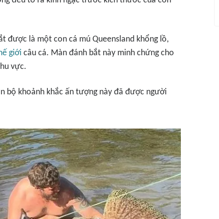
ờng đều tỏ ra kinh ngạc trước kích thước của con
ắt được là một con cá mú Queensland khổng lồ,
hế giới
câu cá. Màn đánh bắt này minh chứng cho
khu vực.
àn bộ khoảnh khắc ấn tượng này đã được người