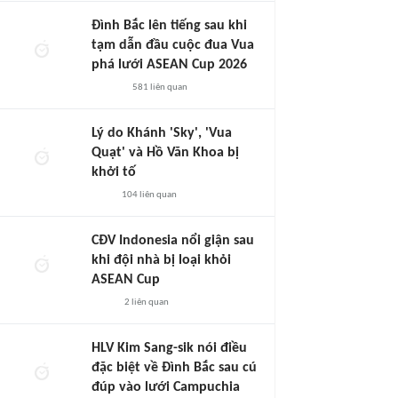
Đình Bắc lên tiếng sau khi
tạm dẫn đầu cuộc đua Vua
phá lưới ASEAN Cup 2026
581
liên quan
Lý do Khánh 'Sky', 'Vua
Quạt' và Hồ Văn Khoa bị
khởi tố
104
liên quan
CĐV Indonesia nổi giận sau
khi đội nhà bị loại khỏi
ASEAN Cup
2
liên quan
HLV Kim Sang-sik nói điều
đặc biệt về Đình Bắc sau cú
đúp vào lưới Campuchia