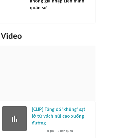
không gia nhập Liên minh
quân sự
Video
[CLIP] Tảng đá 'khủng' sạt
lở từ vách núi cao xuống
đường
8 giờ
5
liên quan