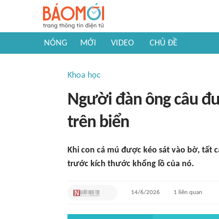
NÓNG
MỚI
VIDEO
CHỦ ĐỀ
Khoa học
Người đàn ông câu đư
trên biển
Khi con cá mú được kéo sát vào bờ, tất 
trước kích thước khổng lồ của nó.
14/6/2026
1
liên quan