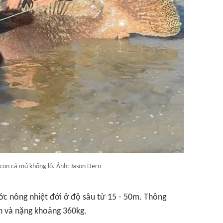
con cá mú khổng lồ. Ảnh: Jason Dern
c nông nhiệt đới ở độ sâu từ 15 - 50m. Thông
m và nặng khoảng 360kg.