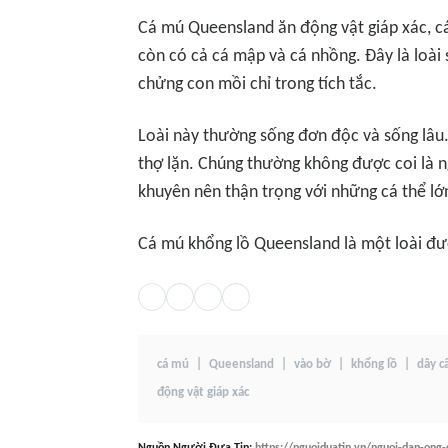
Cá mú Queensland ăn động vật giáp xác, cá
còn có cả cá mập và cá nhồng. Đây là loài 
chửng con mồi chỉ trong tích tắc.
Loài này thường sống đơn độc và sống lâu.
thợ lặn. Chúng thường không được coi là 
khuyên nên thận trọng với những cá thể lớ
Cá mú khổng lồ Queensland là một loài đư
cá mú
Queensland
vào bờ
khổng lồ
dây c
động vật giáp xác
Nguồn
Người Đưa Tin
:
https://nguoiduatin.vn/nguoi-dan-on