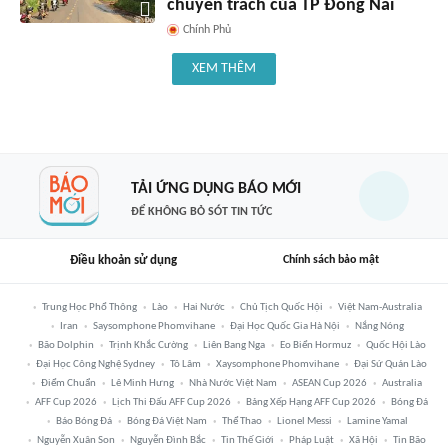
chuyên trách của TP Đồng Nai
Chính Phủ
XEM THÊM
TẢI ỨNG DỤNG BÁO MỚI
ĐỂ KHÔNG BỎ SÓT TIN TỨC
Điều khoản sử dụng
Chính sách bảo mật
Trung Học Phổ Thông
Lào
Hai Nước
Chủ Tịch Quốc Hội
Việt Nam-Australia
Iran
Saysomphone Phomvihane
Đại Học Quốc Gia Hà Nội
Nắng Nóng
Bão Dolphin
Trịnh Khắc Cường
Liên Bang Nga
Eo Biển Hormuz
Quốc Hội Lào
Đại Học Công Nghệ Sydney
Tô Lâm
Xaysomphone Phomvihane
Đại Sứ Quán Lào
Điểm Chuẩn
Lê Minh Hưng
Nhà Nước Việt Nam
ASEAN Cup 2026
Australia
AFF Cup 2026
Lịch Thi Đấu AFF Cup 2026
Bảng Xếp Hạng AFF Cup 2026
Bóng Đá
Báo Bóng Đá
Bóng Đá Việt Nam
Thể Thao
Lionel Messi
Lamine Yamal
Nguyễn Xuân Son
Nguyễn Đình Bắc
Tin Thế Giới
Pháp Luật
Xã Hội
Tin Bão