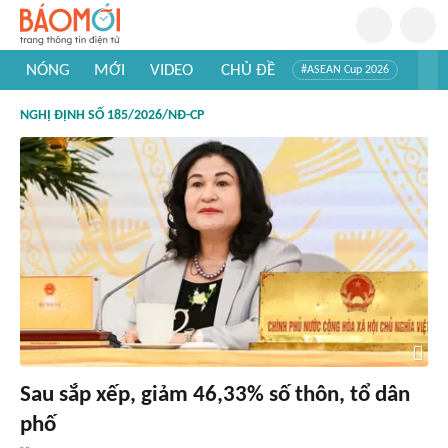
NÓNG
MỚI
VIDEO
CHỦ ĐỀ
#ASEAN Cup 2026
#Tuyển sinh đại học 2026
#Trí tuệ nhân tạo
#Mỹ - Iran
NGHỊ ĐỊNH SỐ 185/2026/NĐ-CP
#Khám phá Việt Nam
#Khám phá thế giới
Sau sắp xếp, giảm 46,33% số thôn, tổ dân
phố