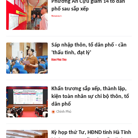
Phường An Cựu giảm 14 tổ dân
phố sau sắp xếp
Sáp nhập thôn, tổ dân phố - cần
'thấu tình, đạt lý'
Khẩn trương sắp xếp, thành lập,
kiện toàn nhân sự chi bộ thôn, tổ
dân phố
Chính Phủ
Kỳ họp thứ Tư, HĐND tỉnh Hà Tĩnh