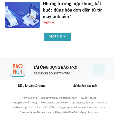
Những trường hợp không bắt
buộc dùng hóa đơn điện tử từ
máy tính tiền?
XEM THÊM
TẢI ỨNG DỤNG BÁO MỚI
ĐỂ KHÔNG BỎ SÓT TIN TỨC
Điều khoản sử dụng
Chính sách bảo mật
New Zealand
Sân Bay Sydney Kingsford Smith
Quốc Hội Lào
Trung Học Phổ Thông
New Zealand Cindy Kiro
Chủ Tịch Quốc Hội
Malaysia
ASEAN Cup 2026
Lào
Rửa Tiền
Xaysomphone Phomvihane
Australia
Saysomphone Phomvihane
Đảng Nhân Dân Cách Mạng Lào
Iran