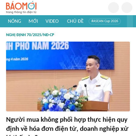
NÓNG
MỚI
VIDEO
CHỦ ĐỀ
#ASEAN Cup 2026
#Trí tuệ nhân tạo
#Mỹ - Iran
#Khám phá Việt Nam
NGHỊ ĐỊNH 70/2025/NĐ-CP
#Khám phá thế giới
Người mua không phối hợp thực hiện quy
định về hóa đơn điện tử, doanh nghiệp xử