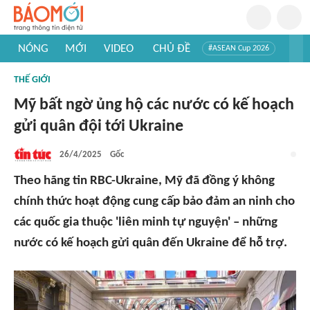
NÓNG
MỚI
VIDEO
CHỦ ĐỀ
#ASEAN Cup 2026
#Trí tuệ nhân tạo
#Mỹ - Iran
#Khám phá Việt Nam
THẾ GIỚI
#Khám phá thế giới
Mỹ bất ngờ ủng hộ các nước có kế hoạch
gửi quân đội tới Ukraine
26/4/2025
Gốc
Theo hãng tin RBC-Ukraine, Mỹ đã đồng ý không
chính thức hoạt động cung cấp bảo đảm an ninh cho
các quốc gia thuộc 'liên minh tự nguyện' – những
nước có kế hoạch gửi quân đến Ukraine để hỗ trợ.