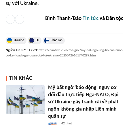
sự với Ukraine.
Bình Thanh/Báo
Tin tức
và Dân tộc
Ukraine
EU
Phần Lan
Nguồn
Tin Tức TTXVN
:
https://baotintuc.vn/the-gioi/my-bat-ngo-ung-ho-cac-nuoc-
co-ke-hoach-gui-quan-doi-toi-ukraine-20250426161740299.htm
TIN KHÁC
Mỹ bất ngờ 'báo động' nguy cơ
đối đầu trực tiếp Nga-NATO, Đại
sứ Ukraine gây tranh cãi về phát
ngôn không gia nhập Liên minh
quân sự
42 phút