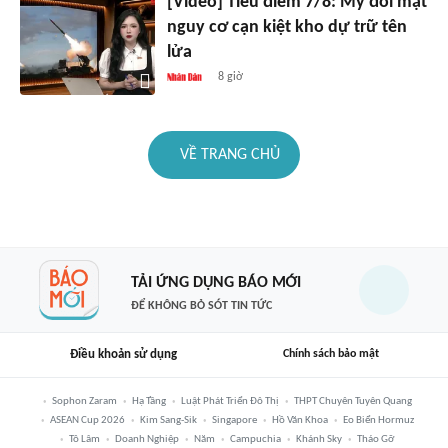
[Video] Tiêu điểm 7/8: Mỹ đối mặt
nguy cơ cạn kiệt kho dự trữ tên
lửa
8 giờ
VỀ TRANG CHỦ
TẢI ỨNG DỤNG BÁO MỚI
ĐỂ KHÔNG BỎ SÓT TIN TỨC
Điều khoản sử dụng
Chính sách bảo mật
Sophon Zaram
Hạ Tầng
Luật Phát Triển Đô Thị
THPT Chuyên Tuyên Quang
ASEAN Cup 2026
Kim Sang-Sik
Singapore
Hồ Văn Khoa
Eo Biển Hormuz
Tô Lâm
Doanh Nghiệp
Năm
Campuchia
Khánh Sky
Tháo Gỡ