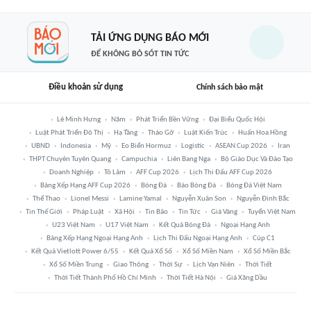
TẢI ỨNG DỤNG BÁO MỚI
ĐỂ KHÔNG BỎ SÓT TIN TỨC
Điều khoản sử dụng
Chính sách bảo mật
Lê Minh Hưng
Năm
Phát Triển Bền Vững
Đại Biểu Quốc Hội
Luật Phát Triển Đô Thị
Hạ Tầng
Tháo Gỡ
Luật Kiến Trúc
Huấn Hoa Hồng
UBND
Indonesia
Mỹ
Eo Biển Hormuz
Logistic
ASEAN Cup 2026
Iran
THPT Chuyên Tuyên Quang
Campuchia
Liên Bang Nga
Bộ Giáo Dục Và Đào Tạo
Doanh Nghiệp
Tô Lâm
AFF Cup 2026
Lịch Thi Đấu AFF Cup 2026
Bảng Xếp Hạng AFF Cup 2026
Bóng Đá
Báo Bóng Đá
Bóng Đá Việt Nam
Thể Thao
Lionel Messi
Lamine Yamal
Nguyễn Xuân Son
Nguyễn Đình Bắc
Tin Thế Giới
Pháp Luật
Xã Hội
Tin Bão
Tin Tức
Giá Vàng
Tuyển Việt Nam
U23 Việt Nam
U17 Việt Nam
Kết Quả Bóng Đá
Ngoại Hạng Anh
Bảng Xếp Hạng Ngoại Hạng Anh
Lịch Thi Đấu Ngoại Hạng Anh
Cúp C1
Kết Quả Vietlott Power 6/55
Kết Quả Xổ Số
Xổ Số Miền Nam
Xổ Số Miền Bắc
Xổ Số Miền Trung
Giao Thông
Thời Sự
Lịch Vạn Niên
Thời Tiết
Thời Tiết Thành Phố Hồ Chí Minh
Thời Tiết Hà Nội
Giá Xăng Dầu