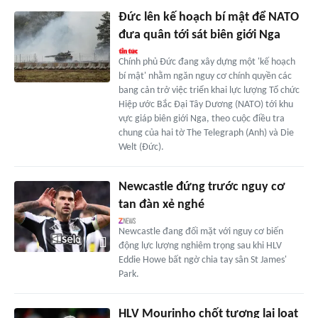
Đức lên kế hoạch bí mật để NATO
đưa quân tới sát biên giới Nga
Chính phủ Đức đang xây dựng một 'kế hoạch
bí mật' nhằm ngăn nguy cơ chính quyền các
bang cản trở việc triển khai lực lượng Tổ chức
Hiệp ước Bắc Đại Tây Dương (NATO) tới khu
vực giáp biên giới Nga, theo cuộc điều tra
chung của hai tờ The Telegraph (Anh) và Die
Welt (Đức).
Newcastle đứng trước nguy cơ
tan đàn xẻ nghé
Newcastle đang đối mặt với nguy cơ biến
động lực lượng nghiêm trọng sau khi HLV
Eddie Howe bất ngờ chia tay sân St James'
Park.
HLV Mourinho chốt tương lai loạt