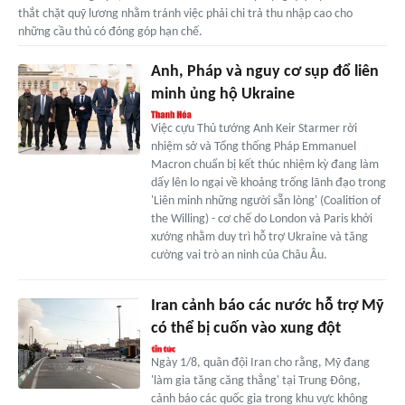
thắt chặt quỹ lương nhằm tránh việc phải chi trả thu nhập cao cho
những cầu thủ có đóng góp hạn chế.
Anh, Pháp và nguy cơ sụp đổ liên
minh ủng hộ Ukraine
Việc cựu Thủ tướng Anh Keir Starmer rời
nhiệm sở và Tổng thống Pháp Emmanuel
Macron chuẩn bị kết thúc nhiệm kỳ đang làm
dấy lên lo ngại về khoảng trống lãnh đạo trong
'Liên minh những người sẵn lòng' (Coalition of
the Willing) - cơ chế do London và Paris khởi
xướng nhằm duy trì hỗ trợ Ukraine và tăng
cường vai trò an ninh của Châu Âu.
Iran cảnh báo các nước hỗ trợ Mỹ
có thể bị cuốn vào xung đột
Ngày 1/8, quân đội Iran cho rằng, Mỹ đang
'làm gia tăng căng thẳng' tại Trung Đông,
cảnh báo các quốc gia trong khu vực không