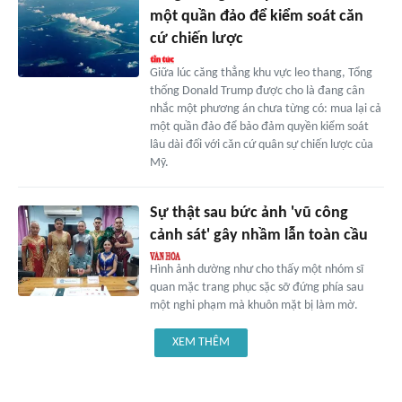
một quần đảo để kiểm soát căn
cứ chiến lược
Giữa lúc căng thẳng khu vực leo thang, Tổng
thống Donald Trump được cho là đang cân
nhắc một phương án chưa từng có: mua lại cả
một quần đảo để bảo đảm quyền kiểm soát
lâu dài đối với căn cứ quân sự chiến lược của
Mỹ.
Sự thật sau bức ảnh 'vũ công
cảnh sát' gây nhầm lẫn toàn cầu
Hình ảnh dường như cho thấy một nhóm sĩ
quan mặc trang phục sặc sỡ đứng phía sau
một nghi phạm mà khuôn mặt bị làm mờ.
XEM THÊM