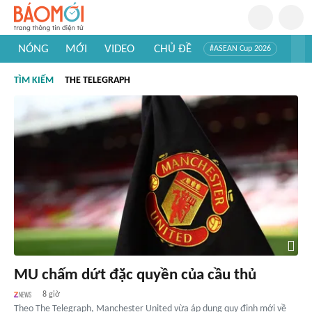
NÓNG
MỚI
VIDEO
CHỦ ĐỀ
#ASEAN Cup 2026
#Trí tuệ nhân tạo
#Mỹ - Iran
#Khám phá Việt Nam
TÌM KIẾM
THE TELEGRAPH
#Khám phá thế giới
MU chấm dứt đặc quyền của cầu thủ
8 giờ
Theo The Telegraph, Manchester United vừa áp dụng quy định mới về