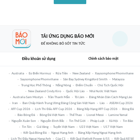
TẢI ỨNG DỤNG BÁO MỚI
ĐỂ KHÔNG BỎ SÓT TIN TỨC
Điều khoản sử dụng
Chính sách bảo mật
Australia
Eo Biển Hormuz
Rửa Tiền
New Zealand
Xaysomphone Phomvihane
Saysomphone Phomvihane
Sân Bay Sydney Kingsford Smith
Malaysia
Trung Học Phổ Thông
Nắng Nóng
Điểm Chuẩn
Chủ Tịch Quốc Hội
New Zealand Cindy Kiro
Quốc Hội Lào
Nhà Nước Việt Nam
Australia Sam Mostyn
Trần Thanh Mẫn
Tô Lâm
Đảng Nhân Dân Cách Mạng Lào
Iran
Ban Chấp Hành Trung Ương Đảng Cộng Sản Việt Nam
Lào
ASEAN Cup 2026
AFF Cup 2026
Lịch Thi Đấu AFF Cup 2026
Bảng Xếp Hạng AFF Cup 2026
Bóng Đá
Báo Bóng Đá
Bóng Đá Việt Nam
Thể Thao
Lionel Messi
Lamine Yamal
Nguyễn Xuân Son
Nguyễn Đình Bắc
Tin Thế Giới
Pháp Luật
Xã Hội
Tin Bão
Tin Tức
Giá Vàng
Tuyển Việt Nam
U23 Việt Nam
U17 Việt Nam
Kết Quả Bóng Đá
Ngoại Hạng Anh
Bảng Xếp Hạng Ngoại Hạng Anh
Lịch Thi Đấu Ngoại Hạng Anh
Cúp C1
Kết Quả Vietlott Power 6/55
Kết Quả Xổ Số