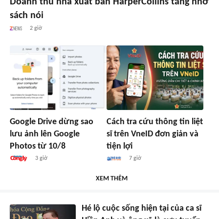
Doanh thu nhà xuất bản HarperCollins tăng nhờ
sách nói
2 giờ
Google Drive dừng sao
Cách tra cứu thông tin liệt
lưu ảnh lên Google
sĩ trên VneID đơn giản và
Photos từ 10/8
tiện lợi
3 giờ
7 giờ
XEM THÊM
Hé lộ cuộc sống hiện tại của ca sĩ