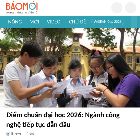
NÓNG
MỚI
VIDEO
CHỦ ĐỀ
#ASEAN Cup 2026
#Trí tuệ nhân tạo
#Mỹ - Iran
#Khám phá Việt Nam
#Khám phá thế giới
Điểm chuẩn đại học 2026: Ngành công
nghệ tiếp tục dẫn đầu
Bnews
4 giờ