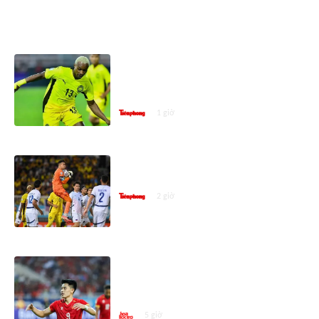
ASEAN CUP 2026
Ngôi sao nhập tịch Malaysia:
Tuyển Việt Nam mạnh thật,
nhưng điều gì cũng có thể xảy ra
1 giờ
Thủ môn Philippines giải nghệ
quốc tế sau ASEAN Cup 2026
2 giờ
ASEAN Cup 2026: Đình Bắc là Vua
phá lưới vòng bảng nhưng vẫn
xếp sau cầu thủ này
5 giờ