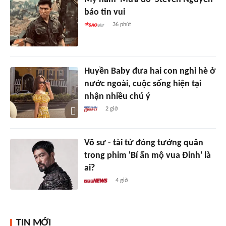
báo tin vui
36 phút
Huyền Baby đưa hai con nghỉ hè ở
nước ngoài, cuộc sống hiện tại
nhận nhiều chú ý
2 giờ
Võ sư - tài tử đóng tướng quân
trong phim 'Bí ẩn mộ vua Đinh' là
ai?
4 giờ
TIN MỚI