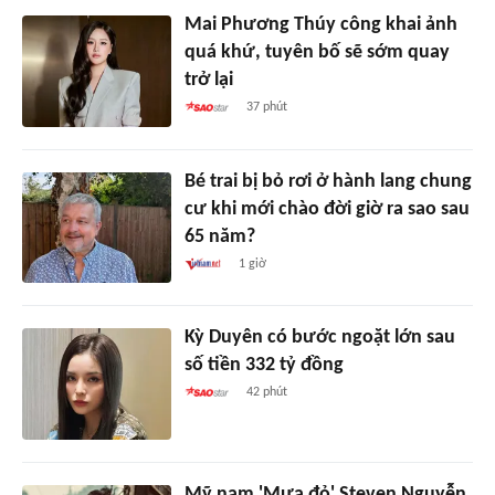
Mai Phương Thúy công khai ảnh
quá khứ, tuyên bố sẽ sớm quay
trở lại
37 phút
Bé trai bị bỏ rơi ở hành lang chung
cư khi mới chào đời giờ ra sao sau
65 năm?
1 giờ
Kỳ Duyên có bước ngoặt lớn sau
số tiền 332 tỷ đồng
42 phút
Mỹ nam 'Mưa đỏ' Steven Nguyễn