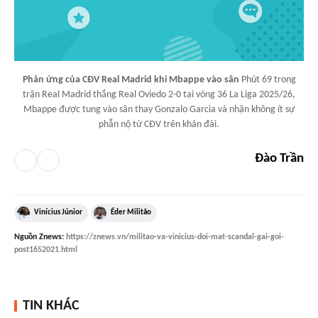
Phản ứng của CĐV Real Madrid khi Mbappe vào sân
Phút 69 trong
trận Real Madrid thắng Real Oviedo 2-0 tại vòng 36 La Liga 2025/26,
Mbappe được tung vào sân thay Gonzalo Garcia và nhận không ít sự
phẫn nộ từ CĐV trên khán đài.
Đào Trần
Vinícius Júnior
Éder Militão
Nguồn
Znews
:
https://znews.vn/militao-va-vinicius-doi-mat-scandal-gai-goi-
post1652021.html
TIN KHÁC