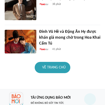
38 phút
Đinh Vũ Hề và Đặng Ân Hy được
khán giả mong chờ trong Hoa Khai
Cẩm Tú
41 phút
VỀ TRANG CHỦ
TẢI ỨNG DỤNG BÁO MỚI
ĐỂ KHÔNG BỎ SÓT TIN TỨC