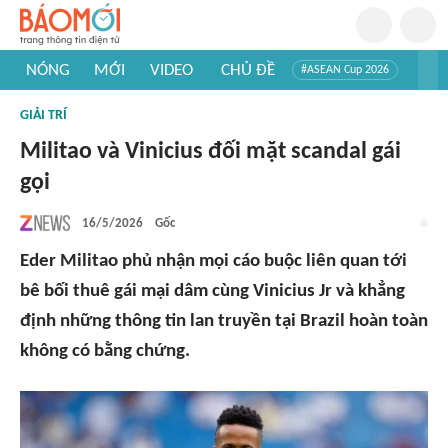
NÓNG
MỚI
VIDEO
CHỦ ĐỀ
#ASEAN Cup 2026
#Trí tuệ nhân tạo
#Mỹ - Iran
#Khám phá Việt Nam
GIẢI TRÍ
#Khám phá thế giới
Militao và Vinicius đối mặt scandal gái
gọi
16/5/2026
Gốc
Eder Militao phủ nhận mọi cáo buộc liên quan tới
bê bối thuê gái mại dâm cùng Vinicius Jr và khẳng
định những thông tin lan truyền tại Brazil hoàn toàn
không có bằng chứng.