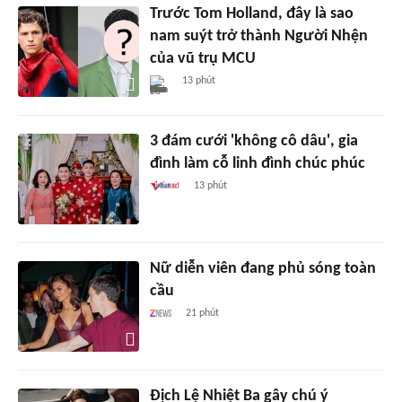
Trước Tom Holland, đây là sao
nam suýt trở thành Người Nhện
của vũ trụ MCU
13 phút
3 đám cưới 'không cô dâu', gia
đình làm cỗ linh đình chúc phúc
13 phút
Nữ diễn viên đang phủ sóng toàn
cầu
21 phút
Địch Lệ Nhiệt Ba gây chú ý