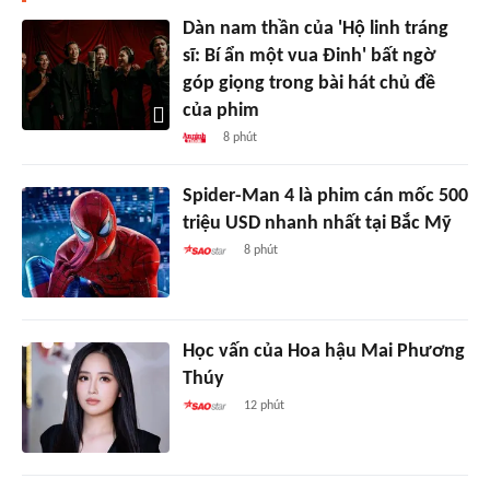
Dàn nam thần của 'Hộ linh tráng
sĩ: Bí ẩn một vua Đinh' bất ngờ
góp giọng trong bài hát chủ đề
của phim
8 phút
Spider-Man 4 là phim cán mốc 500
triệu USD nhanh nhất tại Bắc Mỹ
8 phút
Học vấn của Hoa hậu Mai Phương
Thúy
12 phút