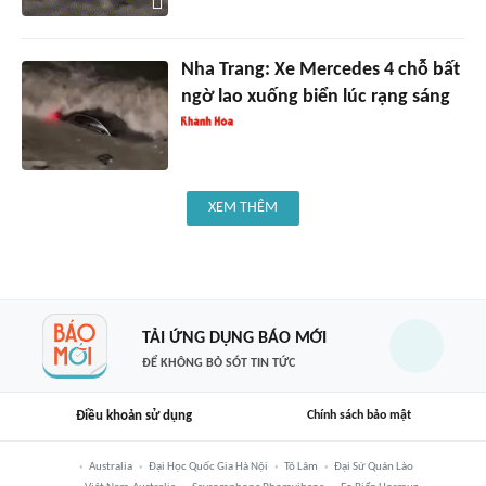
Nha Trang: Xe Mercedes 4 chỗ bất
ngờ lao xuống biển lúc rạng sáng
XEM THÊM
TẢI ỨNG DỤNG BÁO MỚI
ĐỂ KHÔNG BỎ SÓT TIN TỨC
Điều khoản sử dụng
Chính sách bảo mật
Australia
Đại Học Quốc Gia Hà Nội
Tô Lâm
Đại Sứ Quán Lào