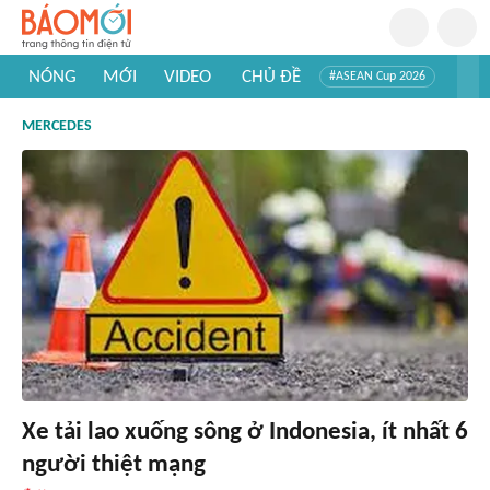
NÓNG
MỚI
VIDEO
CHỦ ĐỀ
#ASEAN Cup 2026
#Tuyển sinh đại học 2026
#Trí tuệ nhân tạo
#Mỹ - Iran
MERCEDES
#Khám phá Việt Nam
#Khám phá thế giới
Xe tải lao xuống sông ở Indonesia, ít nhất 6
người thiệt mạng