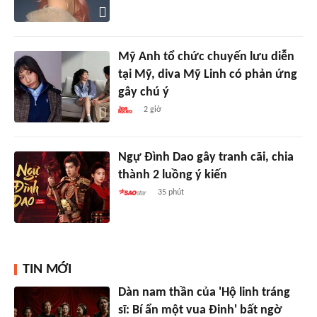
Mỹ Anh tổ chức chuyến lưu diễn
tại Mỹ, diva Mỹ Linh có phản ứng
gây chú ý
2 giờ
Ngự Đình Dao gây tranh cãi, chia
thành 2 luồng ý kiến
35 phút
TIN MỚI
Dàn nam thần của 'Hộ linh tráng
sĩ: Bí ẩn một vua Đinh' bất ngờ