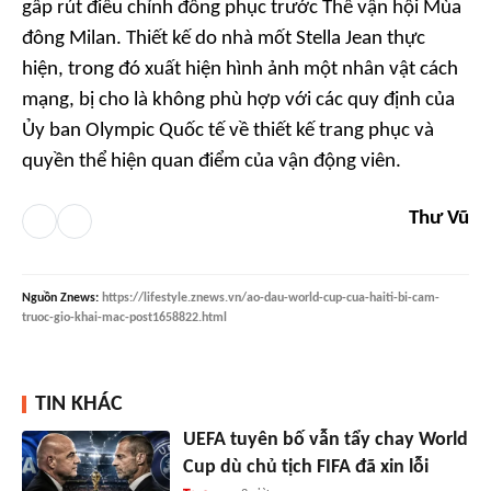
gấp rút điều chỉnh đồng phục trước Thế vận hội Mùa
đông Milan. Thiết kế do nhà mốt Stella Jean thực
hiện, trong đó xuất hiện hình ảnh một nhân vật cách
mạng, bị cho là không phù hợp với các quy định của
Ủy ban Olympic Quốc tế về thiết kế trang phục và
quyền thể hiện quan điểm của vận động viên.
Thư Vũ
Nguồn
Znews
:
https://lifestyle.znews.vn/ao-dau-world-cup-cua-haiti-bi-cam-
truoc-gio-khai-mac-post1658822.html
TIN KHÁC
UEFA tuyên bố vẫn tẩy chay World
Cup dù chủ tịch FIFA đã xin lỗi