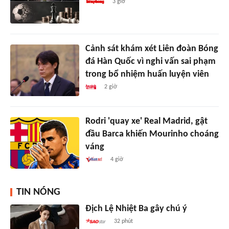
3 giờ
Cảnh sát khám xét Liên đoàn Bóng
đá Hàn Quốc vì nghi vấn sai phạm
trong bổ nhiệm huấn luyện viên
2 giờ
Rodri 'quay xe' Real Madrid, gật
đầu Barca khiến Mourinho choáng
váng
4 giờ
TIN NÓNG
Địch Lệ Nhiệt Ba gây chú ý
32 phút