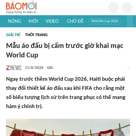
NÓNG
MỚI
VIDEO
CHỦ ĐỀ
#ASEAN Cup 2026
#Trí tuệ nhân tạo
#Mỹ - Iran
#Khám phá Việt Nam
GIẢI TRÍ
THỜI TRANG
#Khám phá thế giới
Mẫu áo đấu bị cấm trước giờ khai mạc
World Cup
11/6/2026
Gốc
Ngay trước thềm World Cup 2026, Haiti buộc phải
thay đổi thiết kế áo đấu sau khi FIFA cho rằng một
số biểu tượng lịch sử trên trang phục có thể mang
hàm ý chính trị.