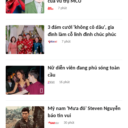
của vũ trụ MCU
7 phút
3 đám cưới 'không cô dâu', gia
đình làm cỗ linh đình chúc phúc
7 phút
Nữ diễn viên đang phủ sóng toàn
cầu
16 phút
Mỹ nam 'Mưa đỏ' Steven Nguyễn
báo tin vui
30 phút