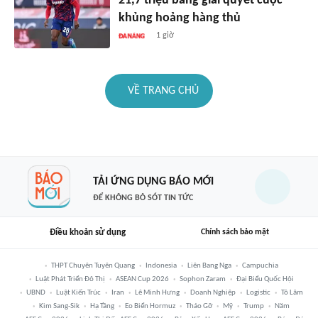
21,7 triệu bảng giải quyết cuộc
khủng hoảng hàng thủ
1 giờ
VỀ TRANG CHỦ
TẢI ỨNG DỤNG BÁO MỚI
ĐỂ KHÔNG BỎ SÓT TIN TỨC
Điều khoản sử dụng
Chính sách bảo mật
THPT Chuyên Tuyên Quang
Indonesia
Liên Bang Nga
Campuchia
Luật Phát Triển Đô Thị
ASEAN Cup 2026
Sophon Zaram
Đại Biểu Quốc Hội
UBND
Luật Kiến Trúc
Iran
Lê Minh Hưng
Doanh Nghiệp
Logistic
Tô Lâm
Kim Sang-Sik
Hạ Tầng
Eo Biển Hormuz
Tháo Gỡ
Mỹ
Trump
Năm