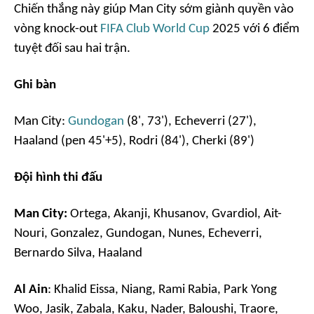
Chiến thắng này giúp Man City sớm giành quyền vào
vòng knock-out
FIFA Club World Cup
2025 với 6 điểm
tuyệt đối sau hai trận.
Ghi bàn
Man City:
Gundogan
(8', 73'), Echeverri (27'),
Haaland (pen 45'+5), Rodri (84'), Cherki (89')
Đội hình thi đấu
Man City:
Ortega, Akanji, Khusanov, Gvardiol, Ait-
Nouri, Gonzalez, Gundogan, Nunes, Echeverri,
Bernardo Silva, Haaland
Al Ain
: Khalid Eissa, Niang, Rami Rabia, Park Yong
Woo, Jasik, Zabala, Kaku, Nader, Baloushi, Traore,