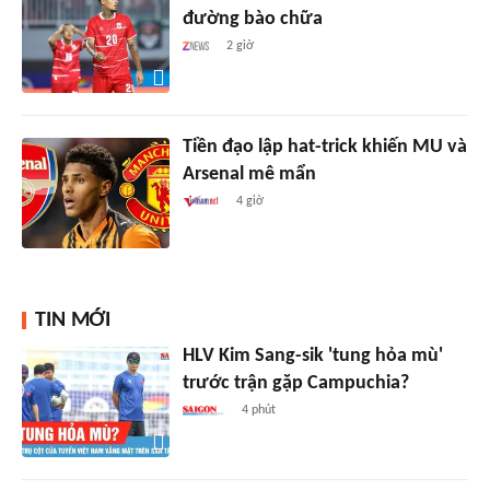
đường bào chữa
2 giờ
Tiền đạo lập hat-trick khiến MU và
Arsenal mê mẩn
4 giờ
TIN MỚI
HLV Kim Sang-sik 'tung hỏa mù'
trước trận gặp Campuchia?
4 phút