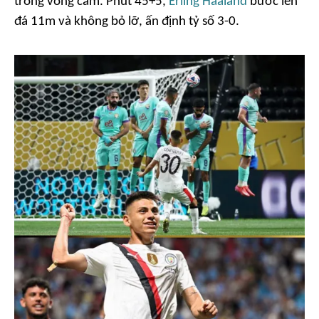
trong vòng cấm. Phút 45+5,
Erling Haaland
bước lên
đá 11m và không bỏ lỡ, ấn định tỷ số 3-0.