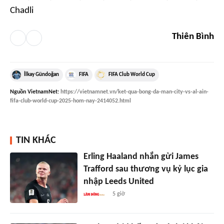
Chadli
Thiên Bình
İlkay Gündoğan
FIFA
FIFA Club World Cup
Nguồn
VietnamNet
:
https://vietnamnet.vn/ket-qua-bong-da-man-city-vs-al-ain-
fifa-club-world-cup-2025-hom-nay-2414052.html
TIN KHÁC
Erling Haaland nhắn gửi James
Trafford sau thương vụ kỷ lục gia
nhập Leeds United
5 giờ