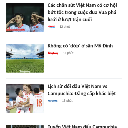
Các chân sút Việt Nam có cơ hội
bứt tốc trong cuộc đua Vua phá
lưới ở lượt trận cuối
12 phút
Không có 'dớp' ở sân Mỹ Đình
14 phút
Lịch sử đối đầu Việt Nam vs
Campuchia: Đẳng cấp khác biệt
15 phút
Tuyển Việt Nam đấu Campuchia