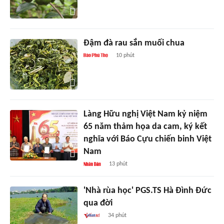
Đậm đà rau sắn muối chua
10 phút
Làng Hữu nghị Việt Nam kỷ niệm
65 năm thảm họa da cam, ký kết
nghĩa với Báo Cựu chiến binh Việt
Nam
13 phút
'Nhà rùa học' PGS.TS Hà Đình Đức
qua đời
34 phút