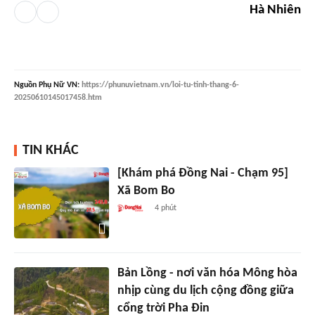
Hà Nhiên
Nguồn
Phụ Nữ VN
:
https://phunuvietnam.vn/loi-tu-tinh-thang-6-
20250610145017458.htm
TIN KHÁC
[Khám phá Đồng Nai - Chạm 95]
Xã Bom Bo
4 phút
Bản Lồng - nơi văn hóa Mông hòa
nhịp cùng du lịch cộng đồng giữa
cổng trời Pha Đin