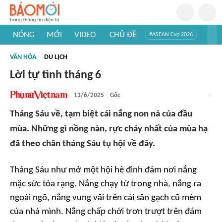
NÓNG
MỚI
VIDEO
CHỦ ĐỀ
#ASEAN Cup 2026
#Trí tuệ nhân tạo
#Mỹ - Iran
#Khám phá Việt Nam
VĂN HÓA
DU LỊCH
#Khám phá thế giới
Lời tự tình tháng 6
13/6/2025
Gốc
Tháng Sáu về, tạm biệt cái nắng non nả của đầu
mùa. Những gì nồng nàn, rực cháy nhất của mùa hạ
đã theo chân tháng Sáu tụ hội về đây.
Tháng Sáu như mở một hội hè đình đám nơi nắng
mặc sức tỏa rạng. Nắng chạy từ trong nhà, nắng ra
ngoài ngõ, nắng vung vãi trên cái sân gạch cũ mèm
của nhà mình. Nắng chấp chới trơn trượt trên đám