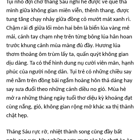
Tụi nhỏ đợi chờ tháng Sáu nghỉ hè được về quê thả
mình giữa không gian miên viễn, thênh thang, được
tung tăng chạy nhảy giữa đồng cỏ mướt mát xanh rì.
Chậm rãi đi giữa lối mòn hai bên là biển lúa vàng mê
mải, cánh tay chạm nhẹ trên từng bông lúa hân hoan
trước khung cảnh mùa màng đủ đầy. Hương lúa
thơm thoảng ôm trùm lấy ta, quấn quýt không gian
dịu dàng. Ta có thể hình dung nụ cười viên mãn, hạnh
phúc của người nông dân. Tụi trẻ có những chiều say
mê nằm trên đồng bãi ngắm hoàng hôn thả dáng hay
say sưa đuổi theo những cánh diều no gió. Mùa hè
mở ra những tháng ngày tuổi thơ diệu kỳ khoáng đạt
cùng nắng, gió, không gian rộng mở khác xa thị thành
chật hẹp.
Tháng Sáu rực rỡ, nhiệt thành song cũng đầy bất