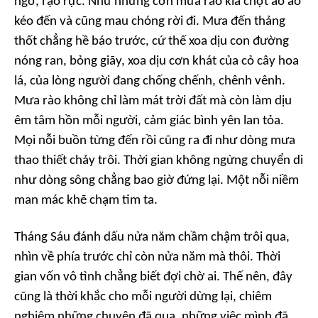
ngờ, rạo rực. Như những cơn mưa rào kia chợt ào ào
kéo đến và cũng mau chóng rời đi. Mưa đến thảng
thốt chẳng hề báo trước, cứ thế xoa dịu con đường
nóng ran, bỏng giãy, xoa dịu cơn khát của cỏ cây hoa
lá, của lòng người đang chống chếnh, chênh vênh.
Mưa rào không chỉ làm mát trời đất mà còn làm dịu
êm tâm hồn mỗi người, cảm giác bình yên lan tỏa.
Mọi nỗi buồn từng đến rồi cũng ra đi như dòng mưa
thao thiết chảy trôi. Thời gian không ngừng chuyển di
như dòng sông chẳng bao giờ đứng lại. Một nỗi niềm
man mác khẽ chạm tim ta.
Tháng Sáu đánh dấu nửa năm chầm chậm trôi qua,
nhìn về phía trước chỉ còn nửa năm mà thôi. Thời
gian vốn vô tình chẳng biết đợi chờ ai. Thế nên, đây
cũng là thời khắc cho mỗi người dừng lại, chiêm
nghiệm những chuyện đã qua, những việc mình đã