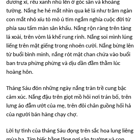
dương xỉ, rêu xanh nhú lên ở góc sân và khoảng
tường. Nắng he hé mắt nhìn qua kẽ lá như trăm ngàn
con mắt nhỏ xíu tò mò ú tim ngắm nghía cuộc đời từ
phía sau tấm màn sân khấu. Nắng rộn ràng trên tàng
lá xoài, trên vòm lá khế rung rinh. Nắng soi mình lúng
liếng trên mặt giếng trong nhoẻn cười. Nắng bừng lên
từ buổi bình minh, nắng rót mật chan chứa vào buổi
ban trưa phừng phừng và dịu dần đằm thằm lúc
hoàng hôn.
Tháng Sáu đón những ngày nắng tràn trề cung bậc
cảm xúc. Nắng đậu trên giọt mồ hôi nơi trán bố, trên
lưng áo đẫm ướt của mẹ, trên đôi chân guồng hối hả
của người bán hàng chạy chợ.
Lời tự tình của tháng Sáu đọng trên sắc hoa lung liêng
mùa hạ. Tím biếc bằng lăng nơi sân trường và con