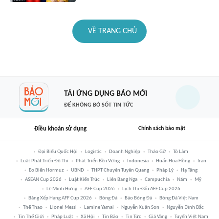
VỀ TRANG CHỦ
TẢI ỨNG DỤNG BÁO MỚI
ĐỂ KHÔNG BỎ SÓT TIN TỨC
Điều khoản sử dụng
Chính sách bảo mật
Đại Biểu Quốc Hội
Logistic
Doanh Nghiệp
Tháo Gỡ
Tô Lâm
Luật Phát Triển Đô Thị
Phát Triển Bền Vững
Indonesia
Huấn Hoa Hồng
Iran
Eo Biển Hormuz
UBND
THPT Chuyên Tuyên Quang
Pháp Lý
Hạ Tầng
ASEAN Cup 2026
Luật Kiến Trúc
Liên Bang Nga
Campuchia
Năm
Mỹ
Lê Minh Hưng
AFF Cup 2026
Lịch Thi Đấu AFF Cup 2026
Bảng Xếp Hạng AFF Cup 2026
Bóng Đá
Báo Bóng Đá
Bóng Đá Việt Nam
Thể Thao
Lionel Messi
Lamine Yamal
Nguyễn Xuân Son
Nguyễn Đình Bắc
Tin Thế Giới
Pháp Luật
Xã Hội
Tin Bão
Tin Tức
Giá Vàng
Tuyển Việt Nam