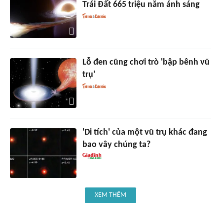
Trái Đất 665 triệu năm ánh sáng
Lỗ đen cũng chơi trò 'bập bênh vũ
trụ'
'Di tích' của một vũ trụ khác đang
bao vây chúng ta?
XEM THÊM