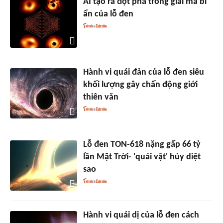
AI tạo ra đột phá trong giải mã bí
ẩn của lỗ đen
Hành vi quái đản của lỗ đen siêu
khối lượng gây chấn động giới
thiên văn
Lỗ đen TON-618 nặng gấp 66 tỷ
lần Mặt Trời- 'quái vật' hủy diệt
sao
Hành vi quái dị của lỗ đen cách