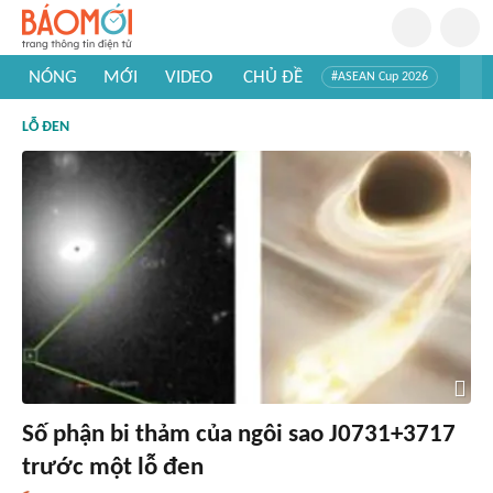
NÓNG
MỚI
VIDEO
CHỦ ĐỀ
#ASEAN Cup 2026
#Trí tuệ nhân tạo
#Mỹ - Iran
#Khám phá Việt Nam
LỖ ĐEN
#Khám phá thế giới
Số phận bi thảm của ngôi sao J0731+3717
trước một lỗ đen