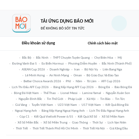
TẢI ỨNG DỤNG BÁO MỚI
ĐỂ KHÔNG BỎ SÓT TIN TỨC
Điều khoản sử dụng
Chính sách bảo mật
Bắc Bộ
Bắc Ninh
THPT Chuyên Tuyên Quang
Chợ Biên Hòa
Mỹ
Đường Vành Đai 5
Eo Biển Hormuz
Phương Diễm Huyền
Bắc Ninh (thành Phố)
ASEAN Cup 2026
Doanh Nghiệp
Iran
Bộ Nội Vụ
Liên Bang Nga
Lê Minh Hưng
An Ninh Mạng
Oman
Bộ Giáo Dục Và Đào Tạo
Better Choice Awards 2026
PNJ
Năm
Tô Lâm
AFF Cup 2026
Lịch Thi Đấu AFF Cup 2026
Bảng Xếp Hạng AFF Cup 2026
Bóng Đá
Báo Bóng Đá
Bóng Đá Việt Nam
Thể Thao
Lionel Messi
Lamine Yamal
Nguyễn Xuân Son
Nguyễn Đình Bắc
Tin Thế Giới
Pháp Luật
Xã Hội
Tin Bão
Tin Tức
Giá Vàng
Tuyển Việt Nam
U23 Việt Nam
U17 Việt Nam
Kết Quả Bóng Đá
Ngoại Hạng Anh
Bảng Xếp Hạng Ngoại Hạng Anh
Lịch Thi Đấu Ngoại Hạng Anh
Cúp C1
Kết Quả Vietlott Power 6/55
Kết Quả Xổ Số
Xổ Số Miền Nam
Xổ Số Miền Bắc
Xổ Số Miền Trung
Giao Thông
Thời Sự
Lịch Vạn Niên
Thời Tiết
Thời Tiết Thành Phố Hồ Chí Minh
Thời Tiết Hà Nội
Giá Xăng Dầu