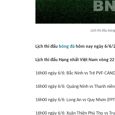
Lịch thi đấu bó
Lịch thi đấu
bóng đá
hôm nay ngày 6/6/
Lịch thi đấu Hạng nhất Việt Nam vòng 22
16h00 ngày 6/6: Bắc Ninh vs Trẻ PVF-CAND
16h00 ngày 6/6: Quảng Ninh vs Thanh niê
16h00 ngày 6/6: Long An vs Quy Nhơn (FPT
16h00 ngày 6/6: Xuân Thiện Phú Thọ vs Trư