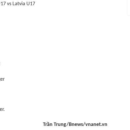
U17 vs Latvia U17
d
ger
er.
Trần Trung/Bnews/vnanet.vn