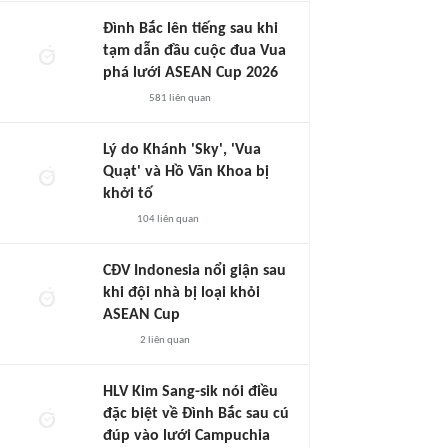
Đình Bắc lên tiếng sau khi
tạm dẫn đầu cuộc đua Vua
phá lưới ASEAN Cup 2026
581
liên quan
Lý do Khánh 'Sky', 'Vua
Quạt' và Hồ Văn Khoa bị
khởi tố
104
liên quan
CĐV Indonesia nổi giận sau
khi đội nhà bị loại khỏi
ASEAN Cup
2
liên quan
HLV Kim Sang-sik nói điều
đặc biệt về Đình Bắc sau cú
đúp vào lưới Campuchia