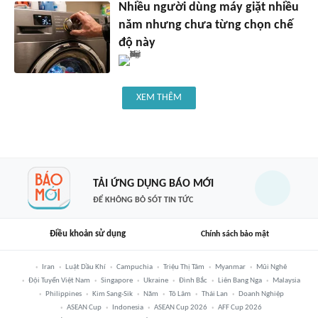
Nhiều người dùng máy giặt nhiều
năm nhưng chưa từng chọn chế
độ này
XEM THÊM
TẢI ỨNG DỤNG BÁO MỚI
ĐỂ KHÔNG BỎ SÓT TIN TỨC
Điều khoản sử dụng
Chính sách bảo mật
Iran
Luật Dầu Khí
Campuchia
Triệu Thị Tâm
Myanmar
Mũi Nghê
Đội Tuyển Việt Nam
Singapore
Ukraine
Đình Bắc
Liên Bang Nga
Malaysia
Philippines
Kim Sang-Sik
Năm
Tô Lâm
Thái Lan
Doanh Nghiệp
ASEAN Cup
Indonesia
ASEAN Cup 2026
AFF Cup 2026