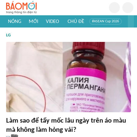
NÓNG
MỚI
VIDEO
CHỦ ĐỀ
#ASEAN Cup 2026
#Trí tuệ nhân tạo
#Mỹ - Iran
#Khám phá Việt Nam
LG
#Khám phá thế giới
Làm sao để tẩy mốc lâu ngày trên áo màu
mà không làm hỏng vải?