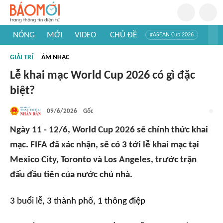
NÓNG
MỚI
VIDEO
CHỦ ĐỀ
#ASEAN Cup 2026
#Trí tuệ nhân tạo
#Mỹ - Iran
#Khám phá Việt Nam
GIẢI TRÍ
ÂM NHẠC
#Khám phá thế giới
Lễ khai mạc World Cup 2026 có gì đặc
biệt?
09/6/2026
Gốc
Ngày 11 - 12/6, World Cup 2026 sẽ chính thức khai
mạc. FIFA đã xác nhận, sẽ có 3 tới lễ khai mạc tại
Mexico City, Toronto và Los Angeles, trước trận
đấu đầu tiên của nước chủ nhà.
3 buổi lễ, 3 thành phố, 1 thông điệp