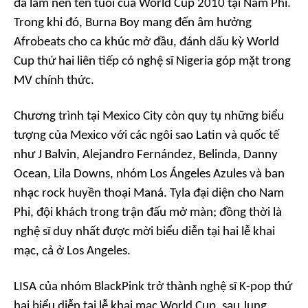
đã làm nên tên tuổi của World Cup 2010 tại Nam Phi.
Trong khi đó, Burna Boy mang đến âm hưởng
Afrobeats cho ca khúc mở đầu, đánh dấu kỳ World
Cup thứ hai liên tiếp có nghệ sĩ Nigeria góp mặt trong
MV chính thức.
Chương trình tại Mexico City còn quy tụ những biểu
tượng của Mexico với các ngôi sao Latin và quốc tế
như J Balvin, Alejandro Fernández, Belinda, Danny
Ocean, Lila Downs, nhóm Los Ángeles Azules và ban
nhạc rock huyền thoại Maná. Tyla đại diện cho Nam
Phi, đội khách trong trận đấu mở màn; đồng thời là
nghệ sĩ duy nhất được mời biểu diễn tại hai lễ khai
mạc, cả ở Los Angeles.
LISA của nhóm BlackPink trở thành nghệ sĩ K-pop thứ
hai biểu diễn tại lễ khai mạc World Cup, sau Jung