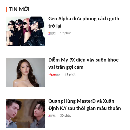
TIN MỚI
Gen Alpha đưa phong cách goth
trở lại
19 phút
Diễm My 9X diện váy suôn khoe
vai trần gợi cảm
21 phút
Quang Hùng MasterD và Xuân
Định K.Y sau thời gian mâu thuẫn
30 phút