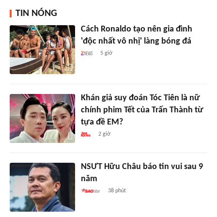
TIN NÓNG
Cách Ronaldo tạo nên gia đình
'độc nhất vô nhị' làng bóng đá
5 giờ
Khán giả suy đoán Tóc Tiên là nữ
chính phim Tết của Trấn Thành từ
tựa đề EM?
2 giờ
NSƯT Hữu Châu báo tin vui sau 9
năm
38 phút