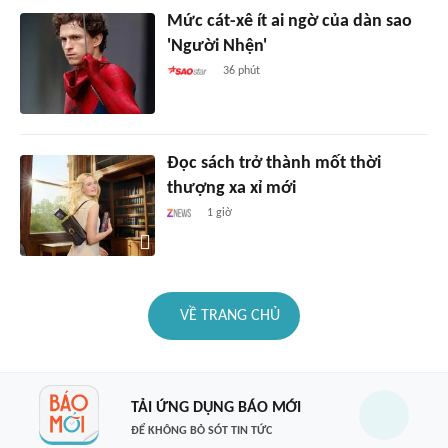
Mức cát-xê ít ai ngờ của dàn sao
'Người Nhện'
36 phút
Đọc sách trở thành mốt thời
thượng xa xỉ mới
1 giờ
VỀ TRANG CHỦ
TẢI ỨNG DỤNG BÁO MỚI
ĐỂ KHÔNG BỎ SÓT TIN TỨC