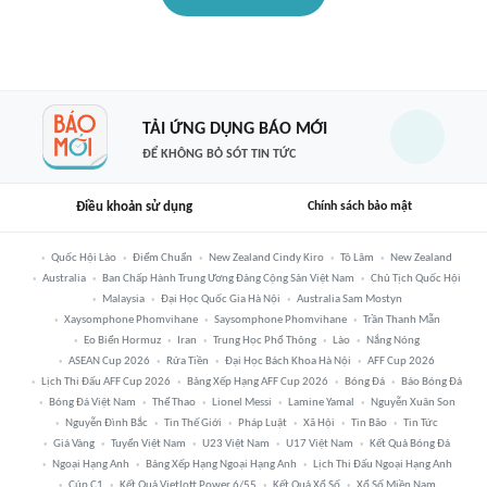
TẢI ỨNG DỤNG BÁO MỚI
ĐỂ KHÔNG BỎ SÓT TIN TỨC
Điều khoản sử dụng
Chính sách bảo mật
Quốc Hội Lào
Điểm Chuẩn
New Zealand Cindy Kiro
Tô Lâm
New Zealand
Australia
Ban Chấp Hành Trung Ương Đảng Cộng Sản Việt Nam
Chủ Tịch Quốc Hội
Malaysia
Đại Học Quốc Gia Hà Nội
Australia Sam Mostyn
Xaysomphone Phomvihane
Saysomphone Phomvihane
Trần Thanh Mẫn
Eo Biển Hormuz
Iran
Trung Học Phổ Thông
Lào
Nắng Nóng
ASEAN Cup 2026
Rửa Tiền
Đại Học Bách Khoa Hà Nội
AFF Cup 2026
Lịch Thi Đấu AFF Cup 2026
Bảng Xếp Hạng AFF Cup 2026
Bóng Đá
Báo Bóng Đá
Bóng Đá Việt Nam
Thể Thao
Lionel Messi
Lamine Yamal
Nguyễn Xuân Son
Nguyễn Đình Bắc
Tin Thế Giới
Pháp Luật
Xã Hội
Tin Bão
Tin Tức
Giá Vàng
Tuyển Việt Nam
U23 Việt Nam
U17 Việt Nam
Kết Quả Bóng Đá
Ngoại Hạng Anh
Bảng Xếp Hạng Ngoại Hạng Anh
Lịch Thi Đấu Ngoại Hạng Anh
Cúp C1
Kết Quả Vietlott Power 6/55
Kết Quả Xổ Số
Xổ Số Miền Nam