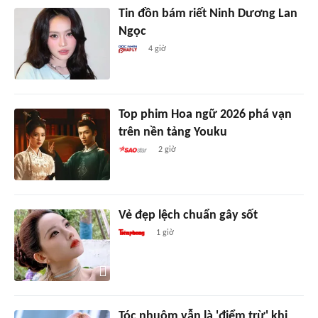
Tin đồn bám riết Ninh Dương Lan
Ngọc
4 giờ
Top phim Hoa ngữ 2026 phá vạn
trên nền tảng Youku
2 giờ
Vẻ đẹp lệch chuẩn gây sốt
1 giờ
Tóc nhuộm vẫn là 'điểm trừ' khi