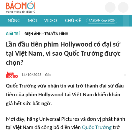
NÓNG
MỚI
VIDEO
CHỦ ĐỀ
#ASEAN Cup 2026
#Trí tuệ nhân tạo
#Mỹ - Iran
#Khám phá Việt Nam
GIẢI TRÍ
ĐIỆN ẢNH - TRUYỀN HÌNH
#Khám phá thế giới
Lần đầu tiên phim Hollywood có đại sứ
tại Việt Nam, vì sao Quốc Trường được
chọn?
14/10/2025
Gốc
Quốc Trường vừa nhận tin vui trở thành đại sứ đầu
tiên của phim Hollywood tại Việt Nam khiến khán
giả hết sức bất ngờ.
Mới đây, hãng Universal Pictures và đơn vị phát hành
tại Việt Nam đã công bố diễn viên
Quốc Trường
trở