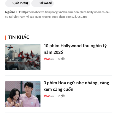
Quốc Trường
Hollywood
Nguồn
HHT
:
https://hoahoctro.tienphong.vn/lan-dau-tien-phim-hollywood-co-dai-
su-tai-viet-nam-vi-sao-quoc-truong-duoc-chon-post1787050.tpo
TIN KHÁC
10 phim Hollywood thu nghìn tỷ
năm 2026
5 giờ
3 phim Hoa ngữ nhẹ nhàng, càng
xem càng cuốn
2 giờ