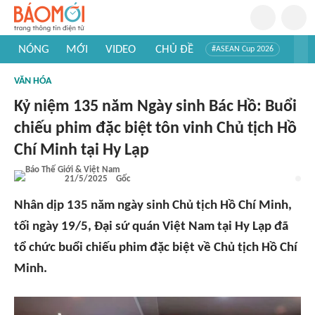
NÓNG
MỚI
VIDEO
CHỦ ĐỀ
#ASEAN Cup 2026
#Trí tuệ nhân tạo
#Mỹ - Iran
#Khám phá Việt Nam
VĂN HÓA
#Khám phá thế giới
Kỷ niệm 135 năm Ngày sinh Bác Hồ: Buổi
chiếu phim đặc biệt tôn vinh Chủ tịch Hồ
Chí Minh tại Hy Lạp
21/5/2025
Gốc
Nhân dịp 135 năm ngày sinh Chủ tịch Hồ Chí Minh,
tối ngày 19/5, Đại sứ quán Việt Nam tại Hy Lạp đã
tổ chức buổi chiếu phim đặc biệt về Chủ tịch Hồ Chí
Minh.