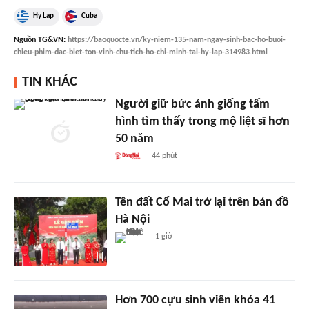
Hy Lạp
Cuba
Nguồn
TG&VN
:
https://baoquocte.vn/ky-niem-135-nam-ngay-sinh-bac-ho-buoi-
chieu-phim-dac-biet-ton-vinh-chu-tich-ho-chi-minh-tai-hy-lap-314983.html
TIN KHÁC
Người giữ bức ảnh giống tấm
hình tìm thấy trong mộ liệt sĩ hơn
50 năm
44 phút
Tên đất Cổ Mai trở lại trên bản đồ
Hà Nội
1 giờ
Hơn 700 cựu sinh viên khóa 41