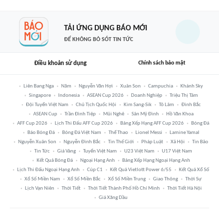
TẢI ỨNG DỤNG BÁO MỚI
ĐỂ KHÔNG BỎ SÓT TIN TỨC
Điều khoản sử dụng
Chính sách bảo mật
Liên Bang Nga
Năm
Nguyễn Văn Hợi
Xuân Son
Campuchia
Khánh Sky
Singapore
Indonesia
ASEAN Cup 2026
Doanh Nghiệp
Triệu Thị Tâm
Đội Tuyển Việt Nam
Chủ Tịch Quốc Hội
Kim Sang-Sik
Tô Lâm
Đình Bắc
ASEAN Cup
Trần Đình Tiệp
Mũi Nghê
Sân Mỹ Đình
Hồ Văn Khoa
AFF Cup 2026
Lịch Thi Đấu AFF Cup 2026
Bảng Xếp Hạng AFF Cup 2026
Bóng Đá
Báo Bóng Đá
Bóng Đá Việt Nam
Thể Thao
Lionel Messi
Lamine Yamal
Nguyễn Xuân Son
Nguyễn Đình Bắc
Tin Thế Giới
Pháp Luật
Xã Hội
Tin Bão
Tin Tức
Giá Vàng
Tuyển Việt Nam
U23 Việt Nam
U17 Việt Nam
Kết Quả Bóng Đá
Ngoại Hạng Anh
Bảng Xếp Hạng Ngoại Hạng Anh
Lịch Thi Đấu Ngoại Hạng Anh
Cúp C1
Kết Quả Vietlott Power 6/55
Kết Quả Xổ Số
Xổ Số Miền Nam
Xổ Số Miền Bắc
Xổ Số Miền Trung
Giao Thông
Thời Sự
Lịch Vạn Niên
Thời Tiết
Thời Tiết Thành Phố Hồ Chí Minh
Thời Tiết Hà Nội
Giá Xăng Dầu