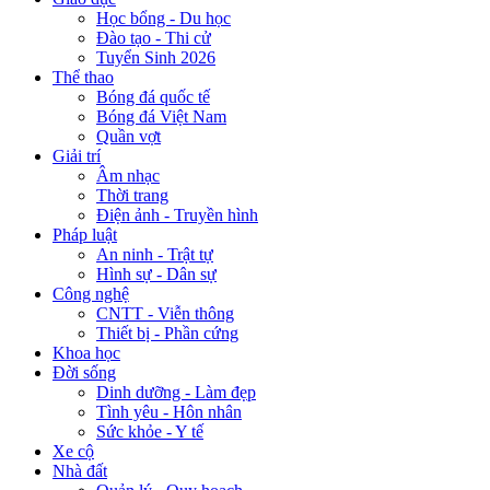
Học bổng - Du học
Đào tạo - Thi cử
Tuyển Sinh 2026
Thể thao
Bóng đá quốc tế
Bóng đá Việt Nam
Quần vợt
Giải trí
Âm nhạc
Thời trang
Điện ảnh - Truyền hình
Pháp luật
An ninh - Trật tự
Hình sự - Dân sự
Công nghệ
CNTT - Viễn thông
Thiết bị - Phần cứng
Khoa học
Đời sống
Dinh dưỡng - Làm đẹp
Tình yêu - Hôn nhân
Sức khỏe - Y tế
Xe cộ
Nhà đất