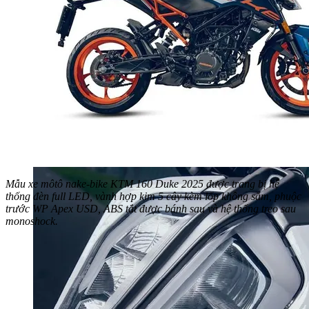
Mẫu xe môtô nake-bike KTM 160 Duke 2025 được trang bị hệ
thống đèn full LED, vành hợp kim 5 cây kèm lốp không săm, phuộc
trước WP Apex USD, ABS tắt được bánh sau và hệ thống treo sau
monoshock.