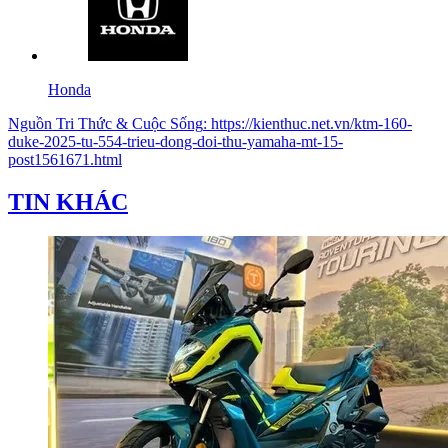
Honda
Nguồn
Tri Thức & Cuộc Sống
:
https://kienthuc.net.vn/ktm-160-
duke-2025-tu-554-trieu-dong-doi-thu-yamaha-mt-15-
post1561671.html
TIN KHÁC