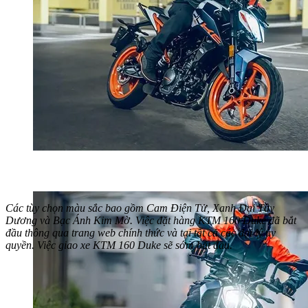
Các tùy chọn màu sắc bao gồm Cam Điện Tử, Xanh Đại Tây
Dương và Bạc Ánh Kim Mờ. Việc đặt hàng KTM 160 Duke đã bắt
đầu thông qua trang web chính thức và tại tất cả các đại lý ủy
quyền. Việc giao xe KTM 160 Duke sẽ sớm bắt đầu.