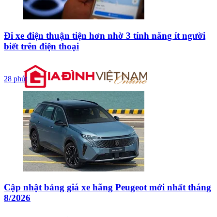
Đi xe điện thuận tiện hơn nhờ 3 tính năng ít người
biết trên điện thoại
28 phút
Cập nhật bảng giá xe hãng Peugeot mới nhất tháng
8/2026