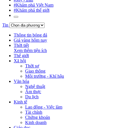
#Khám phá Việt Nam
#Khám phá thế giới
Tin
Thông tin bóng đá
Giá vàng hôm nay
Thời tiết
Xem thêm tiện ích
Thế giới
Xã hội
Thời sự
Giao thông
Môi trường - Khí hậu
Văn hóa
Nghệ thuật
Ẩm thực
Du lịch
Kinh tế
Lao động - Việc làm
Tài chính
Chứng khoán
Kinh doanh
Giáo dục