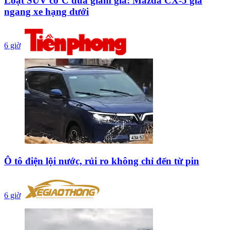
Loạt SUV cỡ C đua giảm giá: Mazda CX-5 giá
ngang xe hạng dưới
6 giờ
Ô tô điện lội nước, rủi ro không chỉ đến từ pin
6 giờ