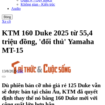
Quản lý - Quy hoạch
Không gian - Kiến trúc
Audio
Đóng
Xe cộ
KTM 160 Duke 2025 từ 55,4
triệu đồng, 'đối thủ' Yamaha
MT-15
13/8/2025
Gốc
Dù phiên bản cỡ nhỏ giá rẻ 125 Duke vẫn
sẽ được bán tại châu Âu, KTM đã quyết
định thay thế nó bằng 160 Duke mới với
công suất lớn hơn hẳn.