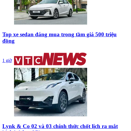
Top xe sedan đáng mua trong tầm giá 500 triệu
đồng
1 giờ
Lynk & Co 02 và 03 chính thức chốt lịch ra mắt