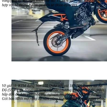
vòng/phút và mô-men xoắn cực đại 15,5Nm tại 7.500 vòng/phút, kết
hợp với hệ thống bướm ga điện tử (Ride-by-wire).
Về giá cả, KTM đang bán 160 Duke với giá 185.000 Rupee tại Ấn
Độ (55,4 triệu đồng) và cung cấp các chương trình hỗ trợ tài chính
hấp dẫn để đơn giản hóa trải nghiệm mua sắm cho người dùng.
Gói bảo hành mở rộng 10 năm cũng là một phần của chương trình.