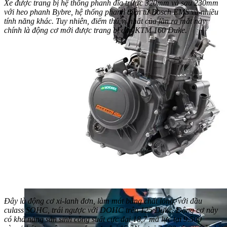
Xe được trang bị hệ thống phanh đĩa trước 320mm và sau 230mm
với heo phanh Bybre, hệ thống phanh điện tử Bosch EMS và nhiều
tính năng khác. Tuy nhiên, điểm thú vị nhất của lần ra mắt này
chính là động cơ mới được trang bị cho KTM 160 Duke.
Đây là động cơ xi-lanh đơn, làm mát bằng chất lỏng, với đầu
culass SOHC, trái ngược với DOHC trên 125 Duke. Động cơ này
có khả năng sản sinh công suất cực đại 18,7 mã lực tại 9.500