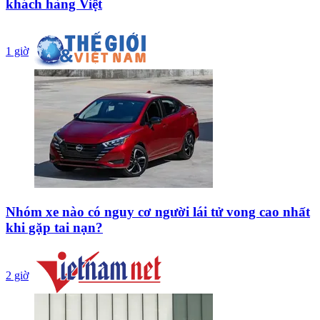
khách hàng Việt
1 giờ
Nhóm xe nào có nguy cơ người lái tử vong cao nhất
khi gặp tai nạn?
2 giờ