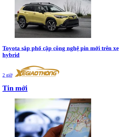
Toyota sắp phổ cập công nghệ pin mới trên xe
hybrid
2 giờ
Tin mới