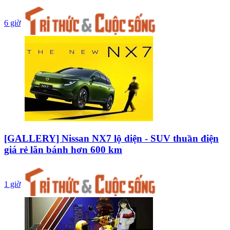
6 giờ
[GALLERY] Nissan NX7 lộ diện - SUV thuần điện
giá rẻ lăn bánh hơn 600 km
1 giờ