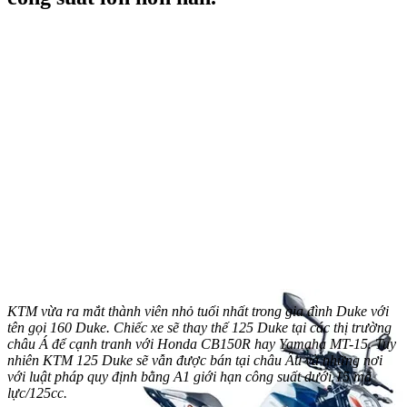
KTM vừa ra mắt thành viên nhỏ tuổi nhất trong gia đình Duke với
tên gọi 160 Duke. Chiếc xe sẽ thay thế 125 Duke tại các thị trường
châu Á để cạnh tranh với Honda CB150R hay Yamaha MT-15. Tuy
nhiên KTM 125 Duke sẽ vẫn được bán tại châu Âu và những nơi
với luật pháp quy định bằng A1 giới hạn công suất dưới 15 mã
lực/125cc.