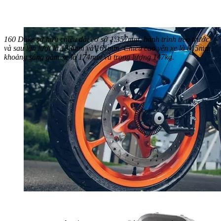
160 Duke sở hữu chiều dài cơ sở 1.357mm, hành trình treo trước
và sau lần lượt là 138mm và 161mm. Chiều cao yên xe là 815mm,
khoảng sáng gầm xe là 174mm và trọng lượng 147kg.