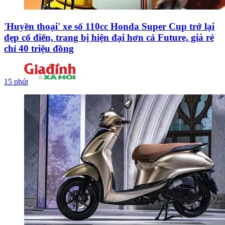
'Huyền thoại' xe số 110cc Honda Super Cup trở lại
đẹp cổ điển, trang bị hiện đại hơn cả Future, giá rẻ
chỉ 40 triệu đồng
15 phút