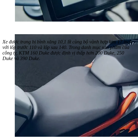
Xe được trang bị bình xăng 10,1 lít cùng bộ vành hợp kim 17 inch
với lốp trước 110 và lốp sau 140. Trong danh mục sản phẩm của
công ty, KTM 160 Duke được định vị thấp hơn 200 Duke, 250
Duke và 390 Duke.