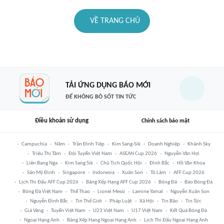
VỀ TRANG CHỦ
TẢI ỨNG DỤNG BÁO MỚI
ĐỂ KHÔNG BỎ SÓT TIN TỨC
Điều khoản sử dụng
Chính sách bảo mật
Campuchia
Năm
Trần Đình Tiệp
Kim Sang-Sik
Doanh Nghiệp
Khánh Sky
Triệu Thị Tâm
Đội Tuyển Việt Nam
ASEAN Cup 2026
Nguyễn Văn Hợi
Liên Bang Nga
Kim Sang Sik
Chủ Tịch Quốc Hội
Đình Bắc
Hồ Văn Khoa
Sân Mỹ Đình
Singapore
Indonesia
Xuân Son
Tô Lâm
AFF Cup 2026
Lịch Thi Đấu AFF Cup 2026
Bảng Xếp Hạng AFF Cup 2026
Bóng Đá
Báo Bóng Đá
Bóng Đá Việt Nam
Thể Thao
Lionel Messi
Lamine Yamal
Nguyễn Xuân Son
Nguyễn Đình Bắc
Tin Thế Giới
Pháp Luật
Xã Hội
Tin Bão
Tin Tức
Giá Vàng
Tuyển Việt Nam
U23 Việt Nam
U17 Việt Nam
Kết Quả Bóng Đá
Ngoại Hạng Anh
Bảng Xếp Hạng Ngoại Hạng Anh
Lịch Thi Đấu Ngoại Hạng Anh