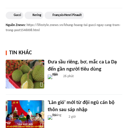
Gucci
Kering
François-Henri Pinault
Nguồn
Znews
:
https://lifestyle.znews.vn/khung-hoang-tai-gucci-ngay-cang-tram-
trong-post1546008.html
TIN KHÁC
Đưa sầu riêng, bơ, mắc ca La Dạ
đến gần người tiêu dùng
26 phút
'Làn gió' mới từ đội ngũ cán bộ
thôn sau sáp nhập
2 giờ