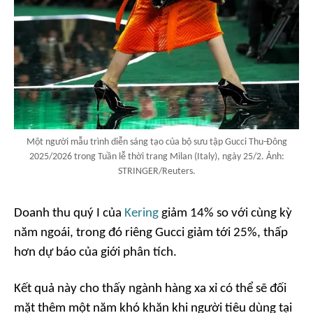
Một người mẫu trình diễn sáng tạo của bộ sưu tập Gucci Thu-Đông
2025/2026 trong Tuần lễ thời trang Milan (Italy), ngày 25/2. Ảnh:
STRINGER/Reuters.
Doanh thu quý I của
Kering
giảm 14% so với cùng kỳ
năm ngoái, trong đó riêng Gucci giảm tới 25%, thấp
hơn dự báo của giới phân tích.
Kết quả này cho thấy ngành hàng xa xỉ có thể sẽ đối
mặt thêm một năm khó khăn khi người tiêu dùng tại