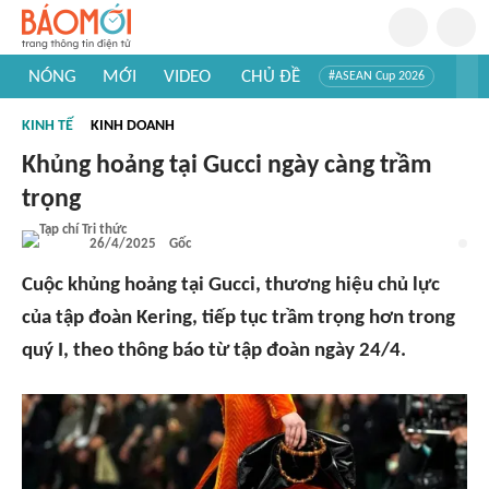
NÓNG
MỚI
VIDEO
CHỦ ĐỀ
#ASEAN Cup 2026
#Trí tuệ nhân tạo
#Mỹ - Iran
#Khám phá Việt Nam
KINH TẾ
KINH DOANH
#Khám phá thế giới
Khủng hoảng tại Gucci ngày càng trầm
trọng
26/4/2025
Gốc
Cuộc khủng hoảng tại Gucci, thương hiệu chủ lực
của tập đoàn Kering, tiếp tục trầm trọng hơn trong
quý I, theo thông báo từ tập đoàn ngày 24/4.