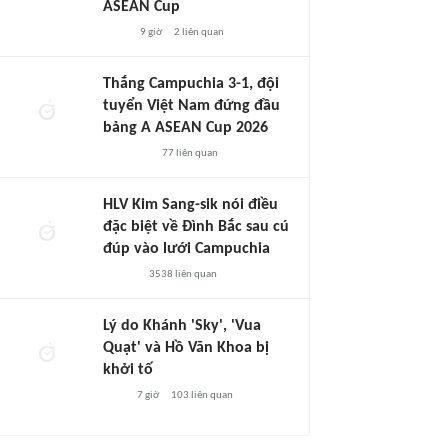
ASEAN Cup
9 giờ
2
liên quan
Thắng Campuchia 3-1, đội
tuyển Việt Nam đứng đầu
bảng A ASEAN Cup 2026
77
liên quan
HLV Kim Sang-sik nói điều
đặc biệt về Đình Bắc sau cú
đúp vào lưới Campuchia
3538
liên quan
Lý do Khánh 'Sky', 'Vua
Quạt' và Hồ Văn Khoa bị
khởi tố
7 giờ
103
liên quan