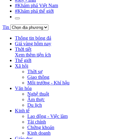
#Khám phá Việt Nam
#Khám phá thế giới
Tin
Thông tin bóng đá
Giá vàng hôm nay
Thời tiết
Xem thêm tiện ích
Thế giới
Xã hội
Thời sự
Giao thông
Môi trường - Khí hậu
Văn hóa
Nghệ thuật
Ẩm thực
Du lịch
Kinh tế
Lao động - Việc làm
Tài chính
Chứng khoán
Kinh doanh
Giáo dục