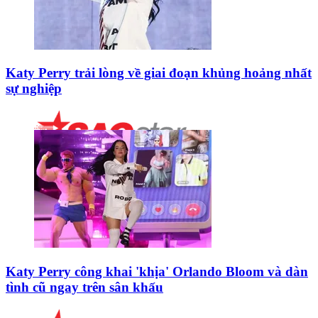
Katy Perry trải lòng về giai đoạn khủng hoảng nhất
sự nghiệp
Katy Perry công khai 'khịa' Orlando Bloom và dàn
tình cũ ngay trên sân khấu