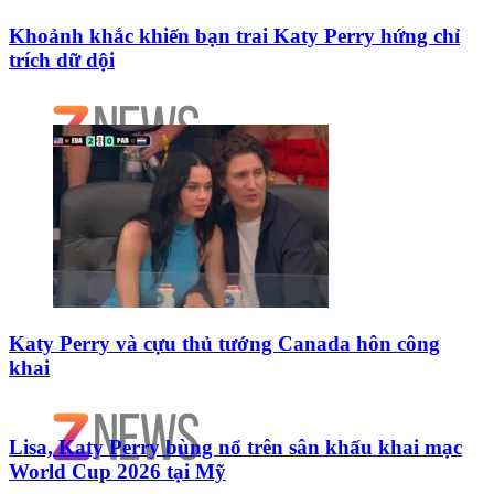
Khoảnh khắc khiến bạn trai Katy Perry hứng chỉ
trích dữ dội
Katy Perry và cựu thủ tướng Canada hôn công
khai
Lisa, Katy Perry bùng nổ trên sân khấu khai mạc
World Cup 2026 tại Mỹ