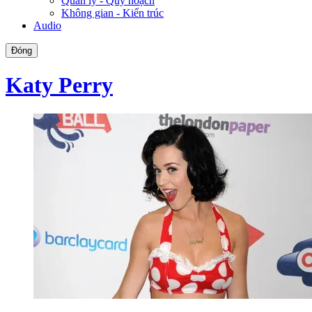
Quản lý - Quy hoạch
Không gian - Kiến trúc
Audio
Đóng
Katy Perry