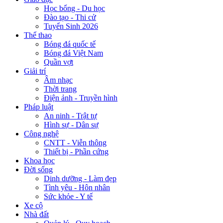
Học bổng - Du học
Đào tạo - Thi cử
Tuyển Sinh 2026
Thể thao
Bóng đá quốc tế
Bóng đá Việt Nam
Quần vợt
Giải trí
Âm nhạc
Thời trang
Điện ảnh - Truyền hình
Pháp luật
An ninh - Trật tự
Hình sự - Dân sự
Công nghệ
CNTT - Viễn thông
Thiết bị - Phần cứng
Khoa học
Đời sống
Dinh dưỡng - Làm đẹp
Tình yêu - Hôn nhân
Sức khỏe - Y tế
Xe cộ
Nhà đất