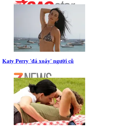
Katy Perry 'đá xoáy' người cũ