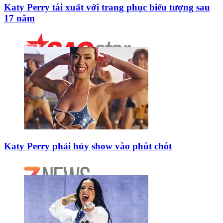
Katy Perry tái xuất với trang phục biểu tượng sau
17 năm
Katy Perry phải hủy show vào phút chót