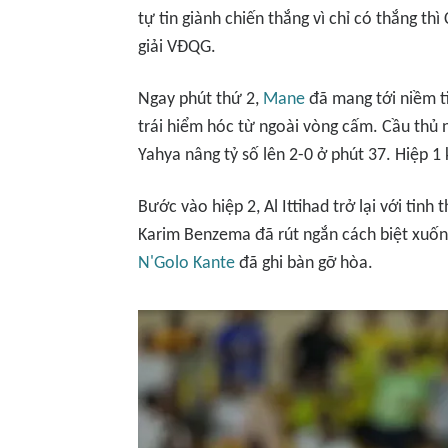
tự tin giành chiến thắng vì chỉ có thắng t
giải VĐQG.
Ngay phút thứ 2,
Mane
đã mang tới niềm ti
trái hiểm hóc từ ngoài vòng cấm. Cầu thủ
Yahya nâng tỷ số lên 2-0 ở phút 37. Hiệp 1 k
Bước vào hiệp 2, Al Ittihad trở lại với tinh 
Karim Benzema đã rút ngắn cách biệt xuống
N'Golo Kante
đã ghi bàn gỡ hòa.