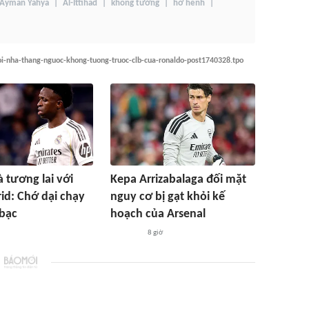
Ayman Yahya
Al-Ittihad
không tưởng
hớ hênh
oi-nha-thang-nguoc-khong-tuong-truoc-clb-cua-ronaldo-post1740328.tpo
à tương lai với
Kepa Arrizabalaga đối mặt
id: Chớ dại chạy
nguy cơ bị gạt khỏi kế
 bạc
hoạch của Arsenal
8 giờ