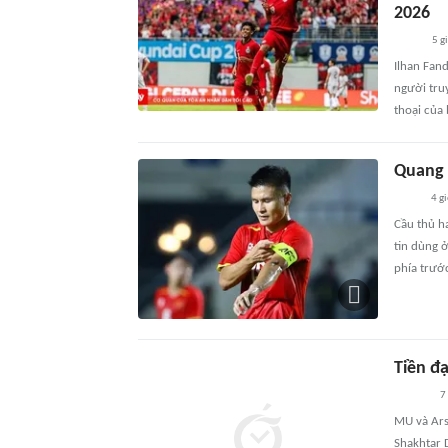
2026
5 g
Ilhan Fan
người tru
thoại của
Quang 
4 g
Cầu thủ h
tin dùng ở
phía trướ
Tiền đ
7
MU và Arse
Shakhtar 