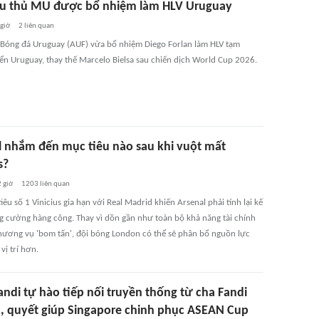
u thủ MU được bổ nhiệm làm HLV Uruguay
 giờ
2
liên quan
 Bóng đá Uruguay (AUF) vừa bổ nhiệm Diego Forlan làm HLV tạm
ển Uruguay, thay thế Marcelo Bielsa sau chiến dịch World Cup 2026.
l nhắm đến mục tiêu nào sau khi vuột mất
s?
 giờ
1203
liên quan
iêu số 1 Vinicius gia hạn với Real Madrid khiến Arsenal phải tính lại kế
g cường hàng công. Thay vì dồn gần như toàn bộ khả năng tài chính
hương vụ 'bom tấn', đội bóng London có thể sẽ phân bổ nguồn lực
vị trí hơn.
andi tự hào tiếp nối truyền thống từ cha Fandi
 quyết giúp Singapore chinh phục ASEAN Cup