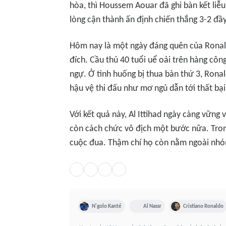
hòa, thì Houssem Aouar đã ghi bàn kết liễu
lòng cận thành ấn định chiến thắng 3-2 đầy
Hôm nay là một ngày đáng quên của Ronaldo
đích. Cầu thủ 40 tuổi uể oải trên hàng côn
ngự. Ở tình huống bị thua bàn thứ 3, Rona
hậu vệ thi đấu như mơ ngủ dẫn tới thất bại
Với kết quả này, Al Ittihad ngày càng vững
còn cách chức vô địch một bước nữa. Trong
cuộc đua. Thậm chí họ còn nằm ngoài nh
N'golo Kanté
Al Nassr
Cristiano Ronaldo