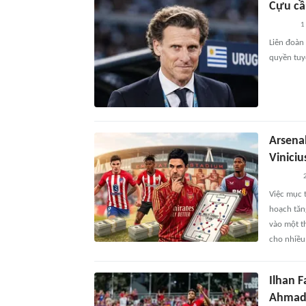
Cựu cầ
1
Liên đoàn
quyền tuy
Arsena
Viniciu
2
Việc mục t
hoạch tăn
vào một t
cho nhiều 
Ilhan F
Ahmad,