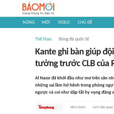
NÓNG
MỚI
VIDEO
CHỦ ĐỀ
Thể thao
Bóng đá quốc tế
Kante ghi bàn giúp độ
tưởng trước CLB của 
Al Nassr đã khởi đầu như mơ trên sân nh
những sai lầm hớ hênh trong phòng ngự 
ngược và coi như dập tắt hy vọng đăng 
08/5/2025
1257
liên quan