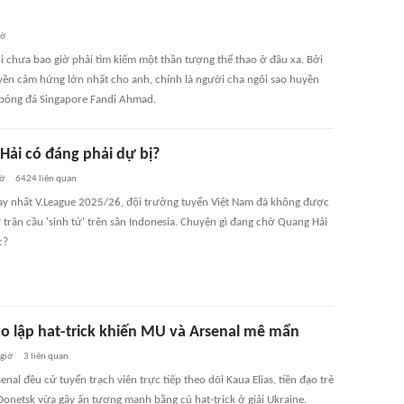
iờ
di chưa bao giờ phải tìm kiếm một thần tượng thể thao ở đâu xa. Bởi
yền cảm hứng lớn nhất cho anh, chính là người cha ngôi sao huyền
 bóng đá Singapore Fandi Ahmad.
Hải có đáng phải dự bị?
iờ
6424
liên quan
ay nhất V.League 2025/26, đội trưởng tuyển Việt Nam đã không được
 trận cầu 'sinh tử' trên sân Indonesia. Chuyện gì đang chờ Quang Hải
c?
ạo lập hat-trick khiến MU và Arsenal mê mẩn
 giờ
3
liên quan
nal đều cử tuyển trạch viên trực tiếp theo dõi Kaua Elias, tiền đạo trẻ
Donetsk vừa gây ấn tượng mạnh bằng cú hat-trick ở giải Ukraine.