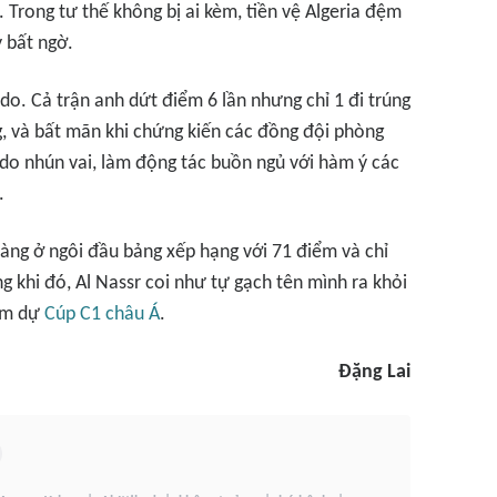
. Trong tư thế không bị ai kèm, tiền vệ Algeria đệm
 bất ngờ.
. Cả trận anh dứt điểm 6 lần nhưng chỉ 1 đi trúng
g, và bất mãn khi chứng kiến các đồng đội phòng
ldo nhún vai, làm động tác buồn ngủ với hàm ý các
.
 vàng ở ngôi đầu bảng xếp hạng với 71 điểm và chỉ
 khi đó, Al Nassr coi như tự gạch tên mình ra khỏi
óm dự
Cúp C1 châu Á
.
Đặng Lai