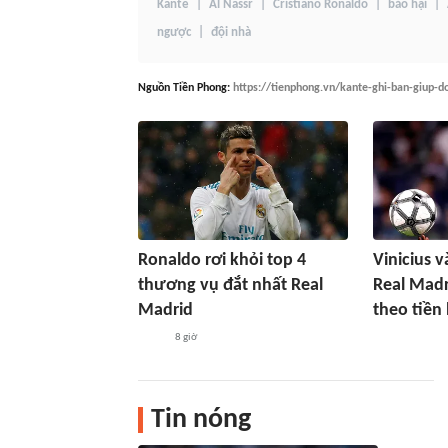
Kante
Al Nassr
Cristiano Ronaldo
báo hại
ngược
đội nhà
Nguồn
Tiền Phong
:
https://tienphong.vn/kante-ghi-ban-giup-d
Ronaldo rơi khỏi top 4
Vinicius v
thương vụ đắt nhất Real
Real Madr
Madrid
theo tiền
8 giờ
Tin nóng