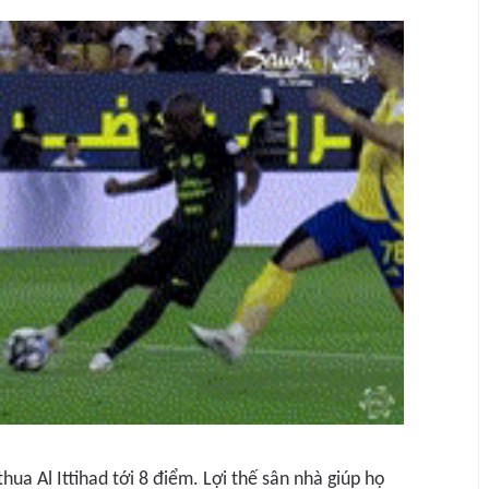
thua Al Ittihad tới 8 điểm. Lợi thế sân nhà giúp họ