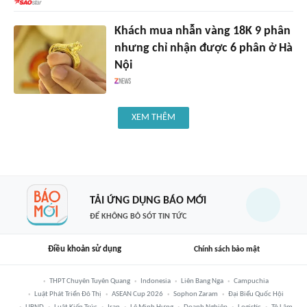
Khách mua nhẫn vàng 18K 9 phân
nhưng chỉ nhận được 6 phân ở Hà
Nội
XEM THÊM
TẢI ỨNG DỤNG BÁO MỚI
ĐỂ KHÔNG BỎ SÓT TIN TỨC
Điều khoản sử dụng
Chính sách bảo mật
THPT Chuyên Tuyên Quang
Indonesia
Liên Bang Nga
Campuchia
Luật Phát Triển Đô Thị
ASEAN Cup 2026
Sophon Zaram
Đại Biểu Quốc Hội