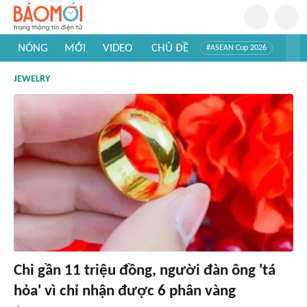
NÓNG
MỚI
VIDEO
CHỦ ĐỀ
#ASEAN Cup 2026
#Trí tuệ nhân tạo
#Mỹ - Iran
#Khám phá Việt Nam
JEWELRY
#Khám phá thế giới
Chi gần 11 triệu đồng, người đàn ông 'tá
hỏa' vì chỉ nhận được 6 phân vàng