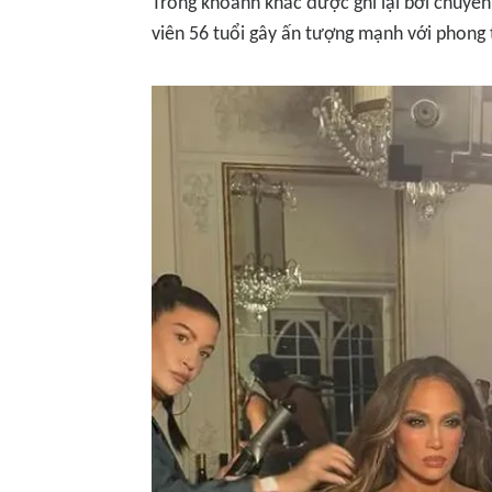
Trong khoảnh khắc được ghi lại bởi chuyên 
viên 56 tuổi gây ấn tượng mạnh với phong th