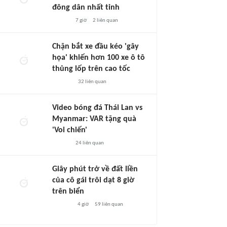
đông dân nhất tỉnh
7 giờ
2
liên quan
Chặn bắt xe đầu kéo 'gây
họa' khiến hơn 100 xe ô tô
thủng lốp trên cao tốc
32
liên quan
Video bóng đá Thái Lan vs
Myanmar: VAR tặng quà
'Voi chiến'
24
liên quan
Giây phút trở về đất liền
của cô gái trôi dạt 8 giờ
trên biển
4 giờ
59
liên quan