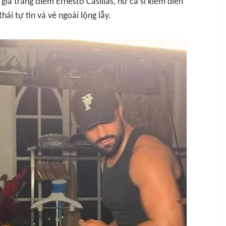
gia trang điểm Ernesto Casillas, nữ ca sĩ kiêm diễn
ái tự tin và vẻ ngoài lộng lẫy.