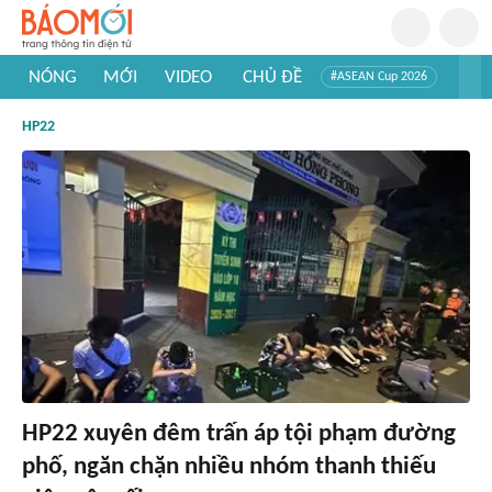
NÓNG
MỚI
VIDEO
CHỦ ĐỀ
#ASEAN Cup 2026
#Trí tuệ nhân tạo
#Mỹ - Iran
#Khám phá Việt Nam
HP22
#Khám phá thế giới
HP22 xuyên đêm trấn áp tội phạm đường
phố, ngăn chặn nhiều nhóm thanh thiếu