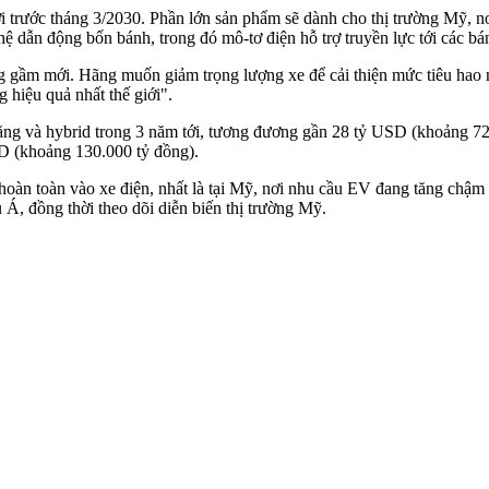
i trước tháng 3/2030. Phần lớn sản phẩm sẽ dành cho thị trường Mỹ, 
 dẫn động bốn bánh, trong đó mô-tơ điện hỗ trợ truyền lực tới các bá
 gầm mới. Hãng muốn giảm trọng lượng xe để cải thiện mức tiêu hao n
 hiệu quả nhất thế giới".
ăng và hybrid trong 3 năm tới, tương đương gần 28 tỷ USD (khoảng 72
D (khoảng 130.000 tỷ đồng).
oàn toàn vào xe điện, nhất là tại Mỹ, nơi nhu cầu EV đang tăng chậm
 Á, đồng thời theo dõi diễn biến thị trường Mỹ.