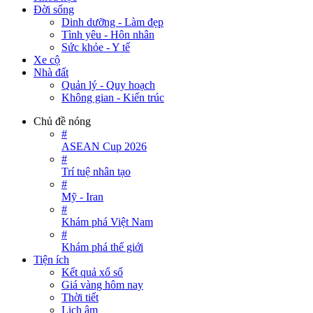
Đời sống
Dinh dưỡng - Làm đẹp
Tình yêu - Hôn nhân
Sức khỏe - Y tế
Xe cộ
Nhà đất
Quản lý - Quy hoạch
Không gian - Kiến trúc
Chủ đề nóng
#
ASEAN Cup 2026
#
Trí tuệ nhân tạo
#
Mỹ - Iran
#
Khám phá Việt Nam
#
Khám phá thế giới
Tiện ích
Kết quả xổ số
Giá vàng hôm nay
Thời tiết
Lịch âm