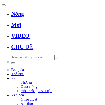
Nóng
Mới
VIDEO
CHỦ ĐỀ
Bóng đá
Thế giới
Xã hội
Thời sự
Giao thông
Môi trường - Khí hậu
Văn hóa
Nghệ thuật
Ẩm thực