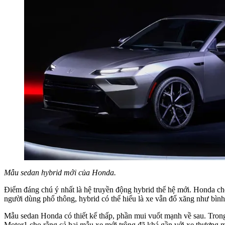
Mẫu sedan hybrid mới của Honda.
Điểm đáng chú ý nhất là hệ truyền động hybrid thế hệ mới. Honda ch
người dùng phổ thông, hybrid có thể hiểu là xe vẫn đổ xăng như bình
Mẫu sedan Honda có thiết kế thấp, phần mui vuốt mạnh về sau. Tr
Motor1 cho rằng cả hai mẫu xe mới trông đã khá gần với xe thương m