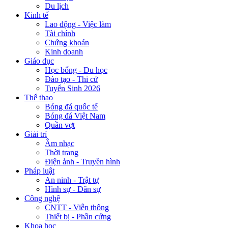
Du lịch
Kinh tế
Lao động - Việc làm
Tài chính
Chứng khoán
Kinh doanh
Giáo dục
Học bổng - Du học
Đào tạo - Thi cử
Tuyển Sinh 2026
Thể thao
Bóng đá quốc tế
Bóng đá Việt Nam
Quần vợt
Giải trí
Âm nhạc
Thời trang
Điện ảnh - Truyền hình
Pháp luật
An ninh - Trật tự
Hình sự - Dân sự
Công nghệ
CNTT - Viễn thông
Thiết bị - Phần cứng
Khoa học