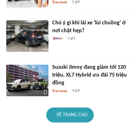
2 giờ
Chú ý gì khi lái xe 'lùi chuồng' ở
nơi chật hẹp?
3 giờ
Suzuki Jimny đang giảm tới 120
triệu, XL7 Hybrid ưu đãi 75 triệu
đồng
4 giờ
VỀ TRANG CHỦ