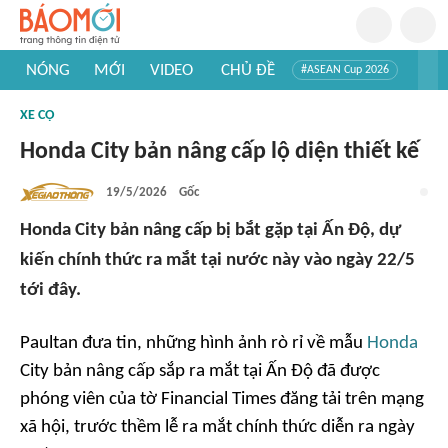
NÓNG
MỚI
VIDEO
CHỦ ĐỀ
#ASEAN Cup 2026
#Trí tuệ nhân tạo
#Mỹ - Iran
#Khám phá Việt Nam
XE CỘ
#Khám phá thế giới
Honda City bản nâng cấp lộ diện thiết kế
19/5/2026
Gốc
Honda City bản nâng cấp bị bắt gặp tại Ấn Độ, dự
kiến chính thức ra mắt tại nước này vào ngày 22/5
tới đây.
Paultan đưa tin, những hình ảnh rò rỉ về mẫu
Honda
City bản nâng cấp sắp ra mắt tại Ấn Độ đã được
phóng viên của tờ Financial Times đăng tải trên mạng
xã hội, trước thềm lễ ra mắt chính thức diễn ra ngày