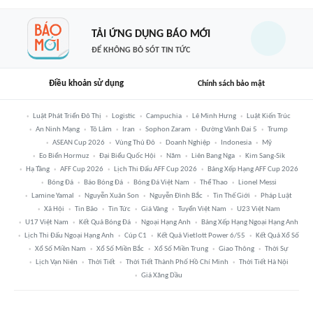
TẢI ỨNG DỤNG BÁO MỚI
ĐỂ KHÔNG BỎ SÓT TIN TỨC
Điều khoản sử dụng
Chính sách bảo mật
Luật Phát Triển Đô Thị
Logistic
Campuchia
Lê Minh Hưng
Luật Kiến Trúc
An Ninh Mạng
Tô Lâm
Iran
Sophon Zaram
Đường Vành Đai 5
Trump
ASEAN Cup 2026
Vùng Thủ Đô
Doanh Nghiệp
Indonesia
Mỹ
Eo Biển Hormuz
Đại Biểu Quốc Hội
Năm
Liên Bang Nga
Kim Sang-Sik
Hạ Tầng
AFF Cup 2026
Lịch Thi Đấu AFF Cup 2026
Bảng Xếp Hạng AFF Cup 2026
Bóng Đá
Báo Bóng Đá
Bóng Đá Việt Nam
Thể Thao
Lionel Messi
Lamine Yamal
Nguyễn Xuân Son
Nguyễn Đình Bắc
Tin Thế Giới
Pháp Luật
Xã Hội
Tin Bão
Tin Tức
Giá Vàng
Tuyển Việt Nam
U23 Việt Nam
U17 Việt Nam
Kết Quả Bóng Đá
Ngoại Hạng Anh
Bảng Xếp Hạng Ngoại Hạng Anh
Lịch Thi Đấu Ngoại Hạng Anh
Cúp C1
Kết Quả Vietlott Power 6/55
Kết Quả Xổ Số
Xổ Số Miền Nam
Xổ Số Miền Bắc
Xổ Số Miền Trung
Giao Thông
Thời Sự
Lịch Vạn Niên
Thời Tiết
Thời Tiết Thành Phố Hồ Chí Minh
Thời Tiết Hà Nội
Giá Xăng Dầu