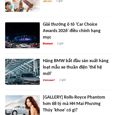
1 giờ
Giải thưởng ô tô 'Car Choice
Awards 2026' điều chỉnh hạng
mục
2 giờ
Hãng BMW bắt đầu sản xuất hàng
loạt mẫu xe thuần điện 'thế hệ
mới'
2 giờ
[GALLERY] Rolls-Royce Phantom
hơn 68 tỷ mà HH Mai Phương
Thúy 'khoe' có gì?