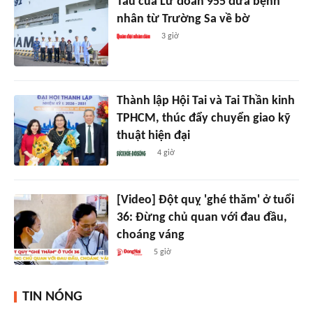
Tàu của Lữ đoàn 955 đưa bệnh
nhân từ Trường Sa về bờ
3 giờ
Thành lập Hội Tai và Tai Thần kinh
TPHCM, thúc đẩy chuyển giao kỹ
thuật hiện đại
4 giờ
[Video] Đột quỵ 'ghé thăm' ở tuổi
36: Đừng chủ quan với đau đầu,
choáng váng
5 giờ
TIN NÓNG