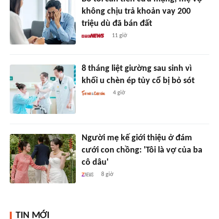
không chịu trả khoản vay 200
triệu dù đã bán đất
11 giờ
8 tháng liệt giường sau sinh vì
khối u chèn ép tủy cổ bị bỏ sót
4 giờ
Người mẹ kế giới thiệu ở đám
cưới con chồng: 'Tôi là vợ của ba
cô dâu'
8 giờ
TIN MỚI