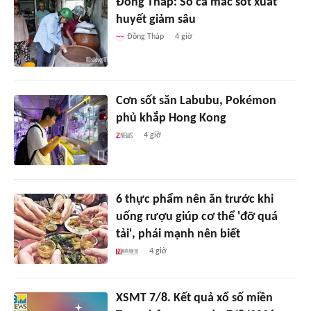
Đồng Tháp: Số ca mắc sốt xuất
huyết giảm sâu
Đồng Tháp
4 giờ
Cơn sốt săn Labubu, Pokémon
phủ khắp Hong Kong
4 giờ
6 thực phẩm nên ăn trước khi
uống rượu giúp cơ thể 'đỡ quá
tải', phái mạnh nên biết
4 giờ
XSMT 7/8. Kết quả xổ số miền