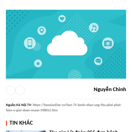
Nguyễn Chinh
Nguồn
Hà Nội TV
:
https://hanoionline.vn/hon-75-benh-nhan-ung-thu-phoi-phat-
hien-o-giai-doan-muon-398052.htm
TIN KHÁC