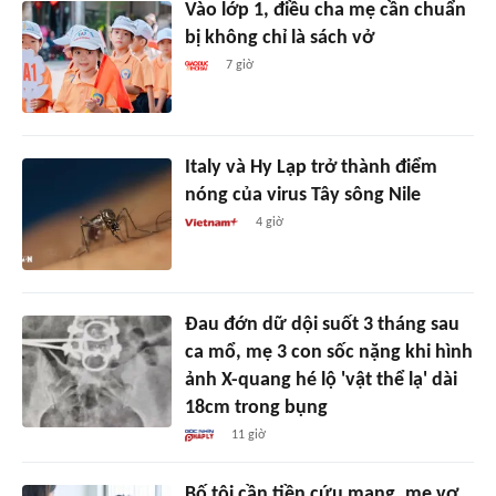
Vào lớp 1, điều cha mẹ cần chuẩn
bị không chỉ là sách vở
7 giờ
Italy và Hy Lạp trở thành điểm
nóng của virus Tây sông Nile
4 giờ
Đau đớn dữ dội suốt 3 tháng sau
ca mổ, mẹ 3 con sốc nặng khi hình
ảnh X-quang hé lộ 'vật thể lạ' dài
18cm trong bụng
11 giờ
Bố tôi cần tiền cứu mạng, mẹ vợ