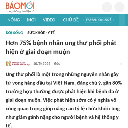
NÓNG
MỚI
VIDEO
CHỦ ĐỀ
#ASEAN Cup 2026
#Trí tuệ nhân tạo
#Mỹ - Iran
#Khám phá Việt Nam
ĐỜI SỐNG
SỨC KHỎE - Y TẾ
#Khám phá thế giới
Hơn 75% bệnh nhân ung thư phổi phát
hiện ở giai đoạn muộn
10/5/2026
Gốc
Ung thư phổi là một trong những nguyên nhân gây
tử vong hàng đầu tại Việt Nam, đáng chú ý, gần 80%
trường hợp thường được phát hiện khi bệnh đã ở
giai đoạn muộn. Việc phát hiện sớm có ý nghĩa vô
cùng quan trọng giúp nâng cao tỷ lệ chữa khỏi cũng
như giảm gánh nặng cho người bệnh và hệ thống y
tế.