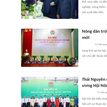
thể, mục tiêu và độ
nghiệp, nông thôn;
sản xuất tiên tiến.
Nông dân trở
mới
11
liên qu
Sáng 8/6 tại Hà Nội
với chủ đề 'Đoàn kế
Thái Nguyên 
ương Hội Nôn
11
liên 
Đại hội đại biểu to
Nội với sự tham dự 