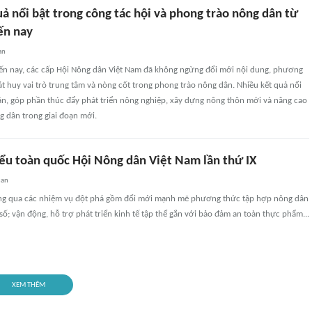
ả nổi bật trong công tác hội và phong trào nông dân từ
đến nay
an
 đến nay, các cấp Hội Nông dân Việt Nam đã không ngừng đổi mới nội dung, phương
t huy vai trò trung tâm và nòng cốt trong phong trào nông dân. Nhiều kết quả nổi
ận, góp phần thúc đẩy phát triển nông nghiệp, xây dựng nông thôn mới và nâng cao
g dân trong giai đoạn mới.
iểu toàn quốc Hội Nông dân Việt Nam lần thứ IX
uan
ông qua các nhiệm vụ đột phá gồm đổi mới mạnh mẽ phương thức tập hợp nông dân
số; vận động, hỗ trợ phát triển kinh tế tập thể gắn với bảo đảm an toàn thực phẩm...
XEM THÊM