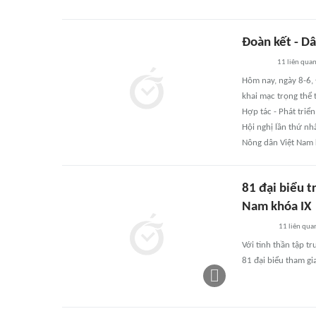
Đoàn kết - Dâ
11
liên qua
Hôm nay, ngày 8-6, 
khai mạc trọng thể 
Hợp tác - Phát triể
Hội nghị lần thứ n
Nông dân Việt Nam 
81 đại biểu 
Nam khóa IX
11
liên qua
Với tinh thần tập t
81 đại biểu tham g