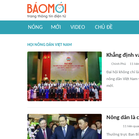
NÓNG
MỚI
VIDEO
CHỦ ĐỀ
HỘI NÔNG DÂN VIỆT NAM
Khẳng định v
Chính Phủ
11
liê
Đại hội không chỉ l
nông dân Việt Nam 
mới.
Nông dân là c
11
liên qua
Thường trực Ban Bí 