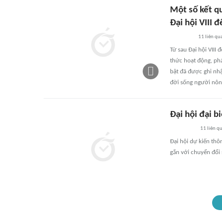
Một số kết qu
Đại hội VIII 
11
liên qu
Từ sau Đại hội VIII
thức hoạt động, phá
bật đã được ghi nh
đời sống người nôn
Đại hội đại b
11
liên q
Đại hội dự kiến th
gắn với chuyển đổi 