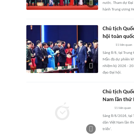
nước. Tham dự Đại h
hành Trung ương Hộ
Chủ tịch Quố
hội toàn quố
11
liên quan
Sáng 8/6, tại Trung
Mẫn đã dự phiên kha
nhiệm kỳ 2026 - 203
đạo Đại hội.
Chủ tịch Quốc
Nam lần thứ 
11
liên quan
Sáng 8/6/2026, tại 
dân Việt Nam lần th
triển'.