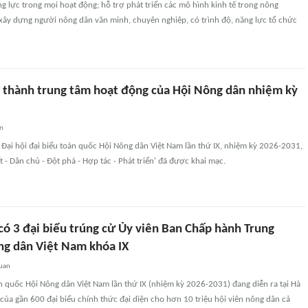
ng lực trong mọi hoạt động; hỗ trợ phát triển các mô hình kinh tế trong nông
 xây dựng người nông dân văn minh, chuyên nghiệp, có trình độ, năng lực tổ chức
 thành trung tâm hoạt động của Hội Nông dân nhiệm kỳ
an
, Đại hội đại biểu toàn quốc Hội Nông dân Việt Nam lần thứ IX, nhiệm kỳ 2026-2031,
t - Dân chủ - Đột phá - Hợp tác - Phát triển' đã được khai mạc.
có 3 đại biểu trúng cử Ủy viên Ban Chấp hành Trung
g dân Việt Nam khóa IX
quan
àn quốc Hội Nông dân Việt Nam lần thứ IX (nhiệm kỳ 2026-2031) đang diễn ra tại Hà
của gần 600 đại biểu chính thức đại diện cho hơn 10 triệu hội viên nông dân cả