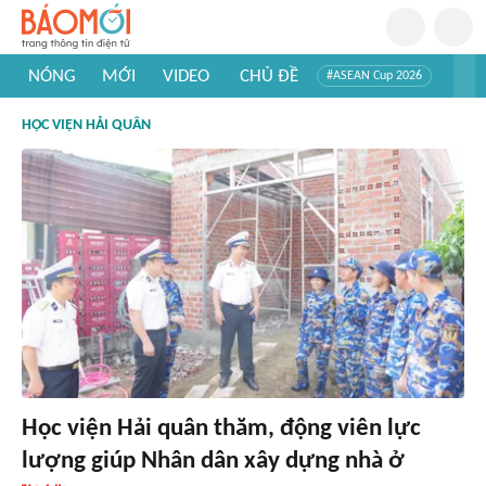
NÓNG
MỚI
VIDEO
CHỦ ĐỀ
#ASEAN Cup 2026
#Trí tuệ nhân tạo
#Mỹ - Iran
#Khám phá Việt Nam
HỌC VIỆN HẢI QUÂN
#Khám phá thế giới
Học viện Hải quân thăm, động viên lực
lượng giúp Nhân dân xây dựng nhà ở