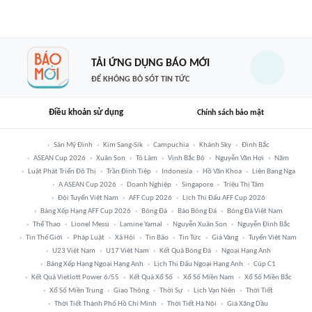
TẢI ỨNG DỤNG BÁO MỚI
ĐỂ KHÔNG BỎ SÓT TIN TỨC
Điều khoản sử dụng
Chính sách bảo mật
Sân Mỹ Đình
Kim Sang-Sik
Campuchia
Khánh Sky
Đình Bắc
ASEAN Cup 2026
Xuân Son
Tô Lâm
Vịnh Bắc Bộ
Nguyễn Văn Hợi
Năm
Luật Phát Triển Đô Thị
Trần Đình Tiệp
Indonesia
Hồ Văn Khoa
Liên Bang Nga
A ASEAN Cup 2026
Doanh Nghiệp
Singapore
Triệu Thị Tâm
Đội Tuyển Việt Nam
AFF Cup 2026
Lịch Thi Đấu AFF Cup 2026
Bảng Xếp Hạng AFF Cup 2026
Bóng Đá
Báo Bóng Đá
Bóng Đá Việt Nam
Thể Thao
Lionel Messi
Lamine Yamal
Nguyễn Xuân Son
Nguyễn Đình Bắc
Tin Thế Giới
Pháp Luật
Xã Hội
Tin Bão
Tin Tức
Giá Vàng
Tuyển Việt Nam
U23 Việt Nam
U17 Việt Nam
Kết Quả Bóng Đá
Ngoại Hạng Anh
Bảng Xếp Hạng Ngoại Hạng Anh
Lịch Thi Đấu Ngoại Hạng Anh
Cúp C1
Kết Quả Vietlott Power 6/55
Kết Quả Xổ Số
Xổ Số Miền Nam
Xổ Số Miền Bắc
Xổ Số Miền Trung
Giao Thông
Thời Sự
Lịch Vạn Niên
Thời Tiết
Thời Tiết Thành Phố Hồ Chí Minh
Thời Tiết Hà Nội
Giá Xăng Dầu