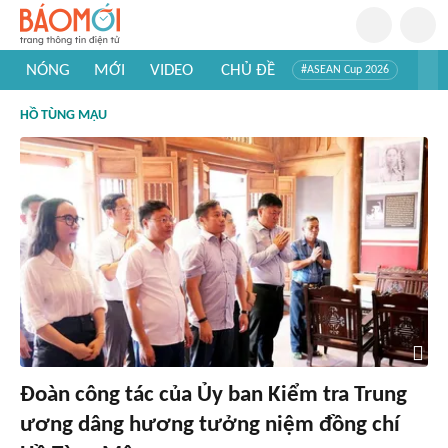
NÓNG
MỚI
VIDEO
CHỦ ĐỀ
#ASEAN Cup 2026
#Trí tuệ nhân tạo
#Mỹ - Iran
#Khám phá Việt Nam
HỒ TÙNG MẬU
#Khám phá thế giới
Đoàn công tác của Ủy ban Kiểm tra Trung
ương dâng hương tưởng niệm đồng chí