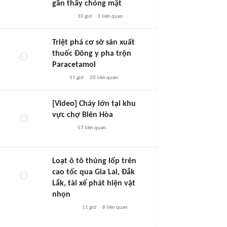
gần thấy chóng mặt
10 giờ
1
liên quan
Triệt phá cơ sở sản xuất
thuốc Đông y pha trộn
Paracetamol
11 giờ
20
liên quan
[Video] Cháy lớn tại khu
vực chợ Biên Hòa
57
liên quan
Loạt ô tô thủng lốp trên
cao tốc qua Gia Lai, Đắk
Lắk, tài xế phát hiện vật
nhọn
11 giờ
8
liên quan