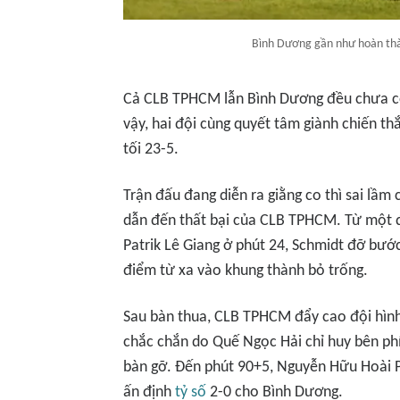
Bình Dương gần như hoàn t
Cả CLB TPHCM lẫn Bình Dương đều chưa có
vậy, hai đội cùng quyết tâm giành chiến th
tối 23-5.
Trận đấu đang diễn ra giằng co thì sai lầm
dẫn đến thất bại của CLB TPHCM. Từ một 
Patrik Lê Giang ở phút 24, Schmidt đỡ bướ
điểm từ xa vào khung thành bỏ trống.
Sau bàn thua, CLB TPHCM đẩy cao đội hình
chắc chắn do Quế Ngọc Hải chỉ huy bên ph
bàn gỡ. Đến phút 90+5, Nguyễn Hữu Hoài 
ấn định
tỷ số
2-0 cho Bình Dương.