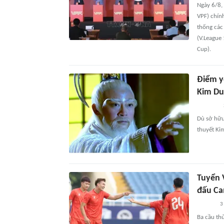
Ngày 6/8,
VPF) chín
thống các
(V.League 
Cup).
Điểm y
Kim D
Dù sở hữu
thuyết Kim
Tuyển 
đấu C
3
Ba cầu th