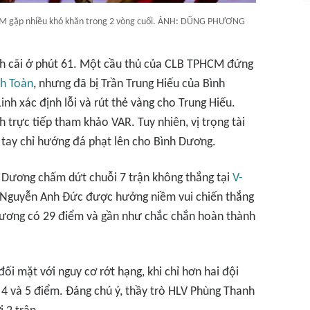
HCM gặp nhiều khó khăn trong 2 vòng cuối. ẢNH: DŨNG PHƯƠNG
nh cãi ở phút 61. Một cầu thủ của CLB TPHCM đứng
h Toàn
, nhưng đã bị Trần Trung Hiếu của Bình
inh xác định lỗi và rút thẻ vàng cho Trung Hiếu.
 trực tiếp tham khảo VAR. Tuy nhiên, vị trọng tài
, tay chỉ hướng đá phạt lên cho Bình Dương.
h Dương chấm dứt chuỗi 7 trận không thắng tại
V-
 Nguyễn Anh Đức được hưởng niềm vui chiến thắng
 Dương có 29 điểm và gần như chắc chắn hoàn thành
i mặt với nguy cơ rớt hạng, khi chỉ hơn hai đội
 4 và 5 điểm. Đáng chú ý, thầy trò HLV Phùng Thanh