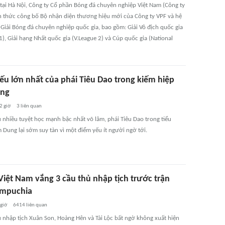
 tại Hà Nội, Công ty Cổ phần Bóng đá chuyên nghiệp Việt Nam (Công ty
h thức công bố Bộ nhận diện thương hiệu mới của Công ty VPF và hệ
 Giải Bóng đá chuyên nghiệp quốc gia, bao gồm: Giải Vô địch quốc gia
1), Giải hạng Nhất quốc gia (V.League 2) và Cúp quốc gia (National
ếu lớn nhất của phái Tiêu Dao trong kiếm hiệp
ung
2 giờ
3
liên quan
 nhiều tuyệt học mạnh bậc nhất võ lâm, phái Tiêu Dao trong tiểu
 Dung lại sớm suy tàn vì một điểm yếu ít người ngờ tới.
Việt Nam vắng 3 cầu thủ nhập tịch trước trận
ampuchia
 giờ
6414
liên quan
ủ nhập tịch Xuân Son, Hoàng Hên và Tài Lộc bất ngờ không xuất hiện