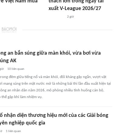
rẻ Việt Nam mùa
thách lớn trong ngày tái
xuất V-League 2026/27
2 giờ
ng an bắn súng giữa màn khói, vừa bơi vừa
úng AK
giờ
10
liên quan
trong đêm giữa tiếng nổ và màn khói, đối kháng gậy ngắn, vượt vật
ơi mang súng trên mặt nước mở là những bài thi lần đầu xuất hiện tại
Công an nhân dân năm 2026, mô phỏng nhiều tình huống cán bộ,
ó thể gặp khi làm nhiệm vụ.
ố nhận diện thương hiệu mới của các Giải bóng
yên nghiệp quốc gia
iờ
1
liên quan