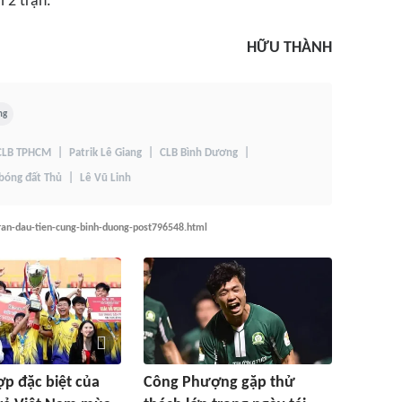
 2 trận.
HỮU THÀNH
ng
CLB TPHCM
Patrik Lê Giang
CLB Bình Dương
 bóng đất Thủ
Lê Vũ Linh
tran-dau-tien-cung-binh-duong-post796548.html
p đặc biệt của
Công Phượng gặp thử