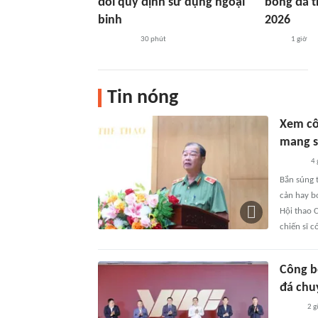
đổi quy định sử dụng ngoại
bóng đá t
binh
2026
30 phút
1 giờ
Tin nóng
Xem cô
mang s
4 
Bắn súng 
cản hay b
Hội thao 
chiến sĩ c
Công b
đá chu
2 g