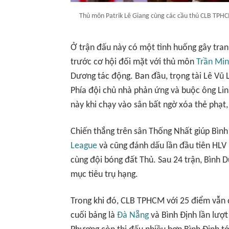
Thủ môn Patrik Lê Giang cùng các cầu thủ CLB TP
Ở trận đấu này có một tình huống gây tra
trước cơ hội đối mặt với thủ môn
Trần Min
Dương tác động. Ban đầu, trọng tài Lê Vũ L
Phía đội chủ nhà phản ứng và buộc ông Linh
này khi chạy vào sân bất ngờ xóa thẻ phạt
Chiến thắng trên sân Thống Nhất giúp Bìn
League
và cũng đánh dấu lần đầu tiên HLV
cùng đội bóng đất Thủ. Sau 24 trận, Bình
mục tiêu trụ hạng.
Trong khi đó, CLB TPHCM với 25 điểm vẫn đố
cuối bảng là
Đà Nẵng
và Bình Định lần lượt