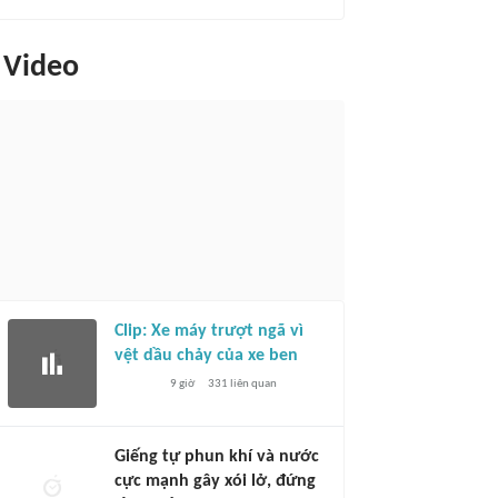
Video
Clip: Xe máy trượt ngã vì
vệt dầu chảy của xe ben
9 giờ
331
liên quan
Giếng tự phun khí và nước
cực mạnh gây xói lở, đứng