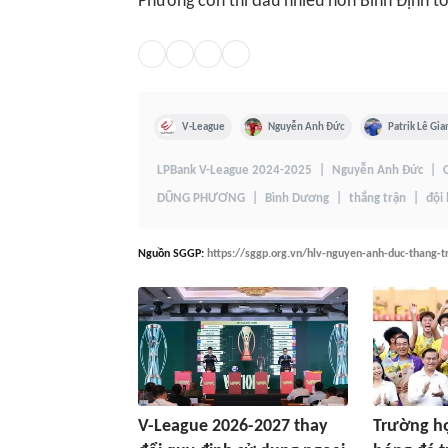
Phương còn thi đấu nhiều hơn Bình Định tới
V-League
Nguyễn Anh Đức
Patrik Lê Gia
LPBank V-League 2024-2025
Nguyễn Anh Đức
DŨNG PHƯƠNG
Bình Dương
thắng trận
đội
Nguồn
SGGP
:
https://sggp.org.vn/hlv-nguyen-anh-duc-thang-
V-League 2026-2027 thay
Trường hợ